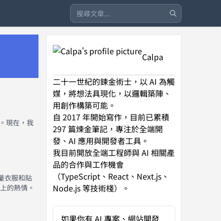
Calpa
二十一世紀的鍊金術士，以 AI 為觸
媒，將想法具現化，以邏輯築陣、
用創作構築可能。
自 2017 年開始寫作，目前已累積
力。現在，我
297 篇煉金筆記，專注於全端開
發、AI 應用與開發者工具。
我目前開放全端工程師與 AI 相關產
品的合作與工作機會
（TypeScript、React、Next.js、
限量衣服和貼
Node.js 等技術棧）。
程上的熱情。
如果你有
AI 專案、網站開發