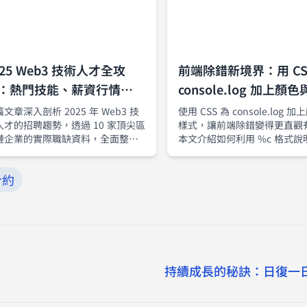
025 Web3 技術人才全攻
前端除錯新境界：用 CS
：熱門技能、薪資行情與頂
console.log 加上顏
公司職缺解析
文章深入剖析 2025 年 Web3 技
使用 CSS 為 console.log 
人才的招聘趨勢，透過 10 家頂尖區
樣式，讓前端除錯變得更直觀
鏈企業的實際職缺資料，全面整理
本文介紹如何利用 %c 格式說
後端、智能合約、DevOps 等熱門
在 Google Chrome 開發者
術技能需求，並解析多鏈開發、錢
現彩色輸出，並提供多種實用
合約
整合、安全審計等領域專業能力的
應用技巧。
要性，同時強調遠端工作文化下的
實力需求，為有志投入 Web3 的工
師提供清晰、實用的職涯發展藍
。
持續成長的秘訣：日復一