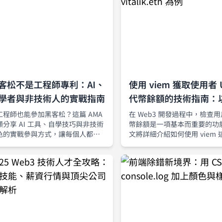
客松不是工程師專利：AI、
使用 viem 獲取使用者 
學者與非技術人的實戰指南
代幣餘額的技術指南：
vitalik.eth 為例
工程師也能參加黑客松？這篇 AMA
在 Web3 開發過程中，檢查
顧分享 AI 工具、自學技巧與非技術
幣餘額是一項基本而重要的功
色的實戰參與方式，讓每個人都能
文將詳細介紹如何使用 viem 
創新場域中找到價值定位。
代化的以太坊庫來查詢特定地
括 ENS 域名）的 USDC 代
們將以知名的以太坊創始人 Vita
Buterin 的 ENS 域名 vitalik.
示例，展示完整的實現流程。