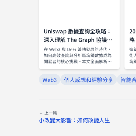
Uniswap 數據查詢全攻略：
2
深入理解 The Graph 協議與
略
GraphQL 範例操作
尖
在 Web3 與 DeFi 蓬勃發展的時代，
這篇
如何高效查詢與分析區塊鏈數據成為
術
開發者的核心挑戰。本文全面解析
塊
The Graph 去中心化索引協議，結合
前
GraphQL API 實例，手把手教你如何
技
Web3
個人感想和經驗分享
智能
查詢 Uniswap 交易、理解子圖運作、
包
優化查詢效能，並整合到現代前端應
重
用。無論你是區塊鏈新手還是資深開
軟
發者，都能從這篇教學中掌握 Web3
程
數據分析的實用技巧與最佳實踐。
圖
← 上一篇
小改變大影響：如何改變人生