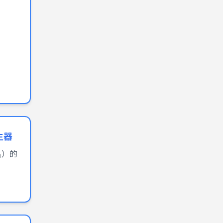
生器
昌）的