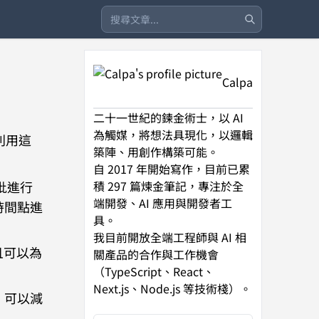
Calpa
二十一世紀的鍊金術士，以 AI
為觸媒，將想法具現化，以邏輯
利用這
築陣、用創作構築可能。
自 2017 年開始寫作，目前已累
批進行
積 297 篇煉金筆記，專注於全
端開發、AI 應用與開發者工
時間點進
具。
我目前開放全端工程師與 AI 相
且可以為
關產品的合作與工作機會
（TypeScript、React、
Next.js、Node.js 等技術棧）。
，可以減