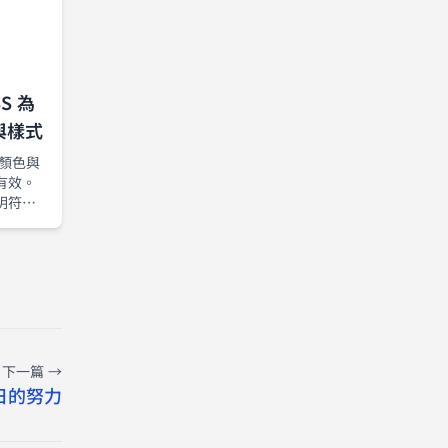
S 為
色與樣式
加上顏色與
有效。
明符，
工具中實
範例與
下一篇 →
日的努力