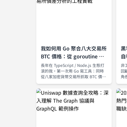
我如何用 Go 聚合八大交易所
黑
BTC 價格：從 goroutine 到
自
多交易所價差分析的工程實戰
長年在 TypeScript / Node.js 生態打
非
滾的我，第一次用 Go 寫工具：同時
回
從八家加密貨幣交易所抓取 BTC 價
角
格，計算最佳買賣點與價差。這篇文
在
章從需求、架構設計到並發實作，完
整拆解我如何用 goroutine 與
channel 建立一套可擴充、可觀測的
行情聚合器。