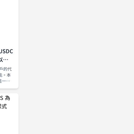
USDC
以
用戶的代
能。本
這一現
址（包
幣餘額。我
lik
eth 作為