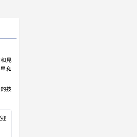
驗和見
星星和
變的技
歡迎