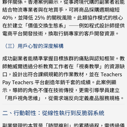
夥伴關係。香港案例顯示，從事跨境代購的副業者若能
結合物流專業者與在地買手，可將商品採購週期縮短
40%，並降低 25% 的關稅風險。此類協作模式的核心
在於建立「價值交換生態系」——例如程式設計師提供
電商平台開發技術，換取行銷專家的客戶開發資源。
（三）用戶心智的深度解構
成功副業者能精準掌握目標族群的痛點與認知框架。教
師鮑威爾透過分析教育工作者在「視奏教學」的資源缺
口，設計出符合課綱規範的作業教材，並在 Teachers
Pay Teachers 平台創造年銷千套的成績。此案例顯
示，導師的角色不僅在技術傳授，更需引導學員建立
「用戶視角思維」，從需求端反向定義產品服務規格。
二、行動韌性：從線性執行到反脆弱系統
副業變現的本質是「時間複利」的累積過程，需透過儀