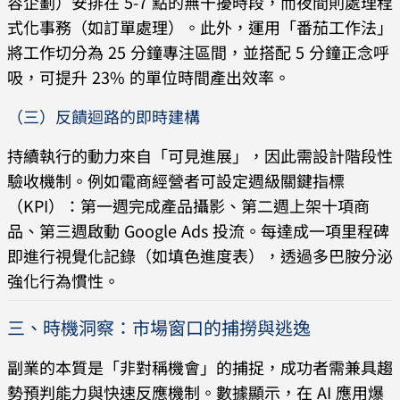
容企劃）安排在 5-7 點的無干擾時段，而夜間則處理程
式化事務（如訂單處理）。此外，運用「番茄工作法」
將工作切分為 25 分鐘專注區間，並搭配 5 分鐘正念呼
吸，可提升 23% 的單位時間產出效率。
（三）反饋迴路的即時建構
持續執行的動力來自「可見進展」，因此需設計階段性
驗收機制。例如電商經營者可設定週級關鍵指標
（KPI）：第一週完成產品攝影、第二週上架十項商
品、第三週啟動 Google Ads 投流。每達成一項里程碑
即進行視覺化記錄（如填色進度表），透過多巴胺分泌
強化行為慣性。
三、時機洞察：市場窗口的捕撈與逃逸
副業的本質是「非對稱機會」的捕捉，成功者需兼具趨
勢預判能力與快速反應機制。數據顯示，在 AI 應用爆