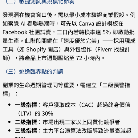
（二）敏捷測試與規模化節奏
發現潛在機會窗口後，需以最小成本驗證商業假設。例
如察覺 AI 春聯熱潮時，可先以 Canva 設計模板在
Facebook 社團試賣，三日內若轉換率達 5% 即啟動批
量生產。此階段關鍵在「速度優於完美」——採用現成
工具（如 Shopify 開店）與外包協作（Fiverr 找設計
師），將產品上市週期壓縮至 72 小時內。
（三）逃逸臨界點的判讀
副業的生命週期管理同等重要，需建立「三級預警指
標」：
一級指標
：客戶獲取成本（CAC）超過終身價值
（LTV）的 30%
二級指標
：市場出現三家以上同質化競爭者
三級指標
：主力平台演算法改版導致流量衰減超