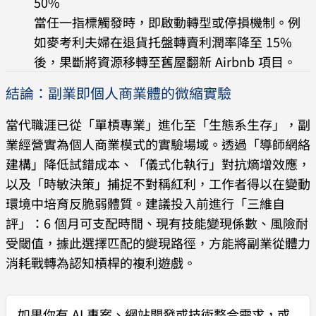
50%
當任一指標觸發時，即啟動轉型或停損機制。例
如麥考利夫婦在退貨托盤轉賣利潤率降至 15%
後，果斷將資源移轉至舊屋翻新 Airbnb 項目。
結論：副業即個人商業體的微縮實驗
當代職涯已從「單槓專業」進化至「生態系生存」，副
業經營實為個人商業模式的實驗場域。透過「導師網絡
建構」降低試錯成本、「儀式化執行」對抗熵增效應，
以及「時敏決策」捕捉不對稱紅利，工作者得以在變動
環境中培育反脆弱體質。建議投入前進行「三維自
評」：6 個月可支配時間、現有技能變現係數、風險耐
受閾值，據此選擇匹配的變現路徑，方能將副業從體力
消耗戰轉為認知槓桿的複利遊戲。
如果你有
AI 專案、網站開發或技術整合需求
，或