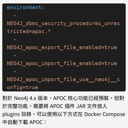
environment
:
  - 
NEO4J_dbms_security_procedures_unres
tricted=apoc.*
  - 
NEO4J_apoc_export_file_enabled=true
  - 
NEO4J_apoc_import_file_enabled=true
  - 
NEO4J_apoc_import_file_use__neo4j__c
onfig=true
對於 Neo4j 4.x 版本，APOC 核心功能已經預裝，但對
於完整功能，需要將 APOC 插件 JAR 文件放入
plugins 目錄。可以使用以下方式在 Docker Compose
中自動下載 APOC：