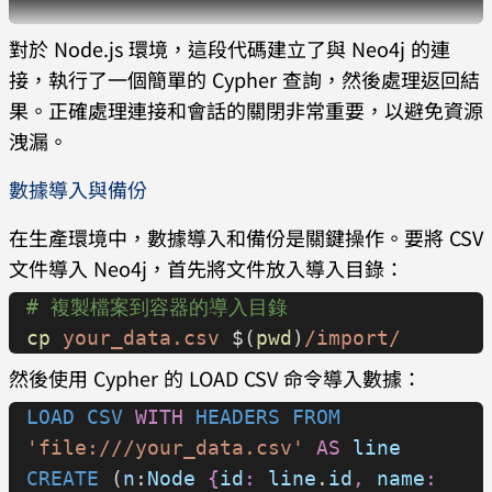
對於 Node.js 環境，這段代碼建立了與 Neo4j 的連
console
.
log
(
result
.
records
[
0
].
get
(
"c
接，執行了一個簡單的 Cypher 查詢，然後處理返回結
ount"
).
toNumber
());
果。正確處理連接和會話的關閉非常重要，以避免資源
} 
finally
 {
洩漏。
  await
 session
.
close
();
}
數據導入與備份
// 應用程序結束時關閉驅動
在生產環境中，數據導入和備份是關鍵操作。要將 CSV
await
 driver
.
close
();
文件導入 Neo4j，首先將文件放入導入目錄：
# 複製檔案到容器的導入目錄
cp
 your_data.csv
 $(
pwd
)
/import/
然後使用 Cypher 的 LOAD CSV 命令導入數據：
LOAD CSV
 WITH
 HEADERS
 FROM
'file:///your_data.csv'
 AS
 line
CREATE
 (
n
:
Node
 {
id
:
 line
.
id
,
 name
: