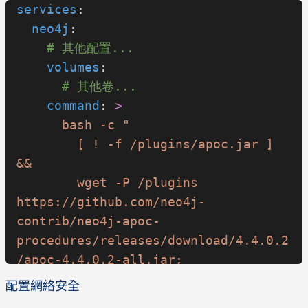
services
:
  neo4j
:
    # 其他配置...
    volumes
:
      # 其他卷...
    command
: 
>
      bash -c "
        [ ! -f /plugins/apoc.jar ] 
&& 
        wget -P /plugins 
https://github.com/neo4j-
contrib/neo4j-apoc-
procedures/releases/download/4.4.0.2
/apoc-4.4.0.2-all.jar;
        /sbin/tini -g -- /docker-
配置網絡安全
entrypoint.sh neo4j