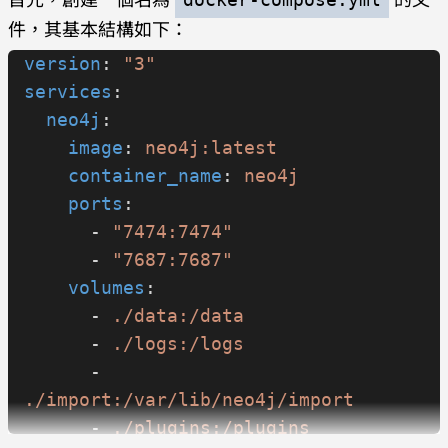
件，其基本結構如下：
version
: 
"3"
services
:
  neo4j
:
    image
: 
neo4j:latest
    container_name
: 
neo4j
    ports
:
      - 
"7474:7474"
      - 
"7687:7687"
    volumes
:
      - 
./data:/data
      - 
./logs:/logs
      - 
./import:/var/lib/neo4j/import
      - 
./plugins:/plugins