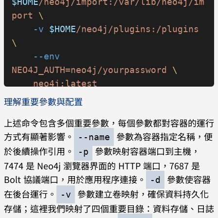
$HOME
/neo4j/import:/var/lib/neo4j/im
port
 \
    -v
 $HOME
/neo4j/plugins:/plugins
\
    --env
NEO4J_AUTH=neo4j/yourpassword
 \
    neo4j:latest
理解重要參數與配置
上述命令包含多個重要參數，每個參數都對容器的運行
方式有顯著影響。
參數為容器指定名稱，便
--name
於後續操作引用。
參數映射容器端口到主機，
-p
7474 是 Neo4j 瀏覽器界面的 HTTP 端口，7687 是
Bolt 協議端口，用於應用程序連接。
參數使容器
-d
在後台運行。
參數建立卷映射，確保資料持久化
-v
存儲；這裡我們映射了四個重要目錄：資料存儲、日誌