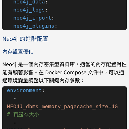
  neo4j_data
:
  neo4j_logs
:
  neo4j_import
:
  neo4j_plugins
:
Neo4j 的進階配置
內存設置優化
Neo4j 是一個內存密集型資料庫，適當的內存配置對性
能有顯著影響。在 Docker Compose 文件中，可以通
過環境變量調整以下關鍵內存參數：
environment
:
  - 
NEO4J_dbms_memory_pagecache_size=4G
# 頁緩存大小
  - 