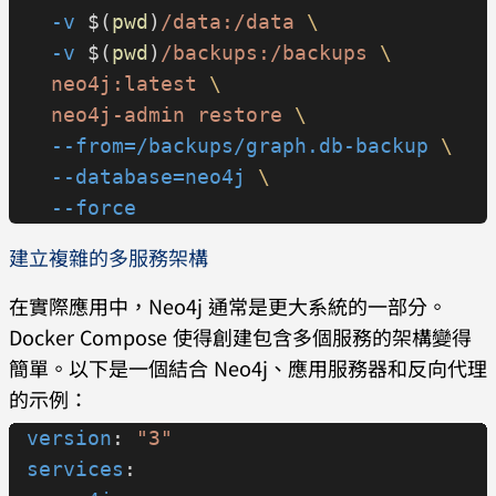
  -v
 $(
pwd
)
/data:/data
 \
  -v
 $(
pwd
)
/backups:/backups
 \
  neo4j:latest
 \
  neo4j-admin
 restore
 \
  --from=/backups/graph.db-backup
 \
  --database=neo4j
 \
  --force
建立複雜的多服務架構
在實際應用中，Neo4j 通常是更大系統的一部分。
Docker Compose 使得創建包含多個服務的架構變得
簡單。以下是一個結合 Neo4j、應用服務器和反向代理
的示例：
version
: 
"3"
services
: