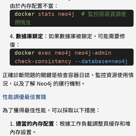
由於內存配置不當：
docker
 stats
 neo4j
  # 監控容器資源使
用情況
數據庫鎖定
：如果數據庫被鎖定，可能需要修
復：
docker
 exec
 neo4j
 neo4j-admin
check-consistency
 --database=neo4j
正確診斷問題的關鍵是檢查容器日誌，監控資源使用情
況，以及了解 Neo4j 的運行機制。
性能調優最佳實踐
為了獲得最佳性能，可以採取以下措施：
適當的內存配置
：根據工作負載調整頁緩存和堆
內存設置。