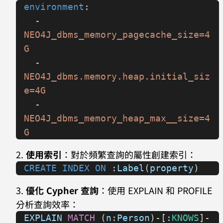
environment
:
  - 
NEO4J_dbms_memory_pagecache_size=4
G
  - 
NEO4J_dbms.memory.heap.initial_siz
e=4G
  - 
NEO4J_dbms_memory_heap_max__size=4
G
使用索引
：對於頻繁查詢的屬性創建索引：
CREATE INDEX ON
 :
Label
(
property
)
優化 Cypher 查詢
：使用 EXPLAIN 和 PROFILE
分析查詢效率：
EXPLAIN
 MATCH
 (
n
:
Person
)
-
[:
KNOWS
]
-