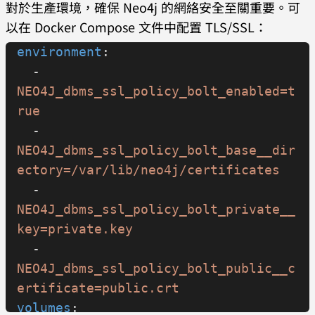
對於生產環境，確保 Neo4j 的網絡安全至關重要。可
      "
以在 Docker Compose 文件中配置 TLS/SSL：
environment
:
  - 
NEO4J_dbms_ssl_policy_bolt_enabled=t
rue
  - 
NEO4J_dbms_ssl_policy_bolt_base__dir
ectory=/var/lib/neo4j/certificates
  - 
NEO4J_dbms_ssl_policy_bolt_private__
key=private.key
  - 
NEO4J_dbms_ssl_policy_bolt_public__c
ertificate=public.crt
volumes
: