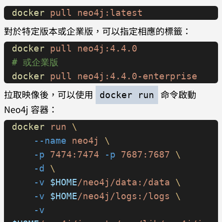
docker
 pull
 neo4j:latest
對於特定版本或企業版，可以指定相應的標籤：
docker
 pull
 neo4j:4.4.0
# 或企業版
docker
 pull
 neo4j:4.4.0-enterprise
拉取映像後，可以使用
命令啟動
docker run
Neo4j 容器：
docker
 run
 \
    --name
 neo4j
 \
    -p
 7474:7474
 -p
 7687:7687
 \
    -d
 \
    -v
 $HOME
/neo4j/data:/data
 \
    -v
 $HOME
/neo4j/logs:/logs
 \
    -v