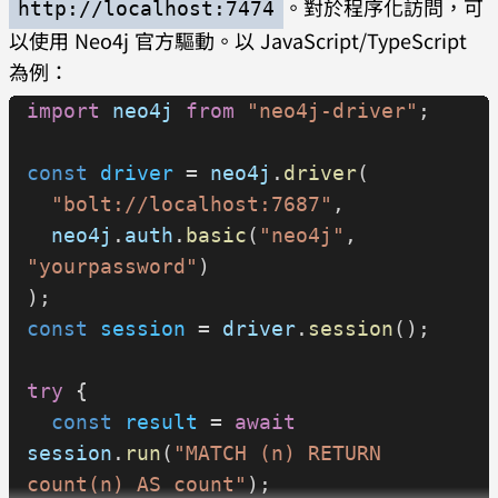
。對於程序化訪問，可
http://localhost:7474
以使用 Neo4j 官方驅動。以 JavaScript/TypeScript
為例：
import
 neo4j
 from
 "neo4j-driver"
;
const
 driver
 = 
neo4j
.
driver
(
  "bolt://localhost:7687"
,
  neo4j
.
auth
.
basic
(
"neo4j"
, 
"yourpassword"
)
);
const
 session
 = 
driver
.
session
();
try
 {
  const
 result
 = 
await
session
.
run
(
"MATCH (n) RETURN 
count(n) AS count"
);