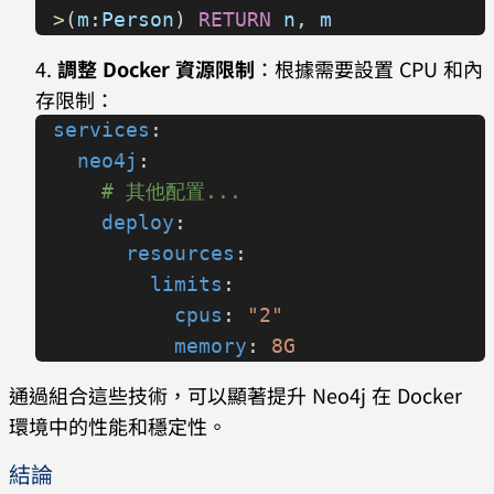
>
(
m
:
Person
) 
RETURN
 n
, 
m
調整 Docker 資源限制
：根據需要設置 CPU 和內
存限制：
services
:
  neo4j
:
    # 其他配置...
    deploy
:
      resources
:
        limits
:
          cpus
: 
"2"
          memory
: 
8G
通過組合這些技術，可以顯著提升 Neo4j 在 Docker
環境中的性能和穩定性。
結論