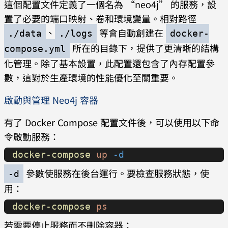
這個配置文件定義了一個名為 “neo4j” 的服務，設
    environment
:
置了必要的端口映射、卷和環境變量。相對路徑
      - 
、
等會自動創建在
NEO4J_AUTH=neo4j/yourpassword
./data
./logs
docker-
      - 
所在的目錄下，提供了更清晰的結構
compose.yml
NEO4J_dbms_memory_pagecache_size=1G
化管理。除了基本設置，此配置還包含了內存配置參
      - 
數，這對於生產環境的性能優化至關重要。
NEO4J_dbms.memory.heap.initial_size=
啟動與管理 Neo4j 容器
1G
      - 
有了 Docker Compose 配置文件後，可以使用以下命
NEO4J_dbms_memory_heap_max__size=1G
令啟動服務：
docker-compose
 up
 -d
參數使服務在後台運行。要檢查服務狀態，使
-d
用：
docker-compose
 ps
若需要停止服務而不刪除容器：