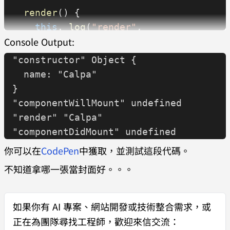
  render
() {
    this
.
_log
(
"render"
, 
Console Output:
this
.
props
.
name
);
    return
 <
h1
>
Hello, 
"constructor" Object {
{this
.
props
.
name
}
</
h1
>
;
  name: "Calpa"
  }
}
"componentWillMount" undefined
  componentWillMount
() {
"render" "Calpa"
    this
.
_log
(
"componentWillMount"
);
"componentDidMount" undefined
  }
你可以在
CodePen
中獲取，並測試這段代碼。
不知道拿哪一張當封面好。。。
  componentDidMount
() {
    this
.
_log
(
"componentDidMount"
);
  }
如果你有
AI 專案、網站開發或技術整合需求
，或
}
正在為團隊尋找工程師，歡迎來信交流：