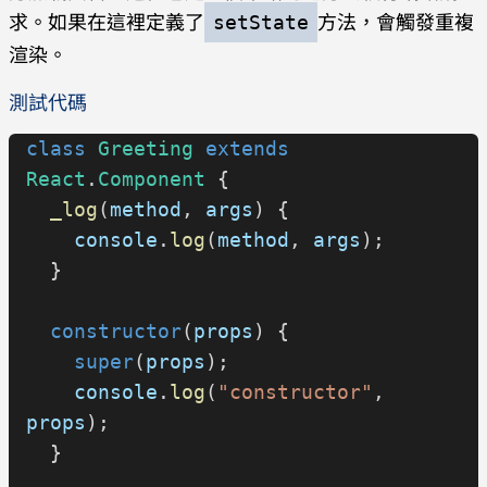
求。如果在這裡定義了
方法，會觸發重複
setState
渲染。
測試代碼
class
 Greeting
 extends
React
.
Component
 {
  _log
(
method
, 
args
) {
    console
.
log
(
method
, 
args
);
  }
  constructor
(
props
) {
    super
(
props
);
    console
.
log
(
"constructor"
, 
props
);
  }