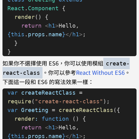
React
.
Component
 {
  render
() {
    return
 <
h1
>
Hello, 
{this
.
props
.
name
}
</
h1
>
;
  }
}
如果你不選擇使用 ES6，你可以使用模組
create-
。你可以參考
React Without ES6
。
react-class
下面這一段和 ES6 的寫法效果一樣：
var
 createReactClass
 = 
require
(
"create-react-class"
);
var
 Greeting
 = 
createReactClass
({
  render
:
 function
 () {
    return
 <
h1
>
Hello, 
{this
.
props
.
name
}
</
h1
>
;