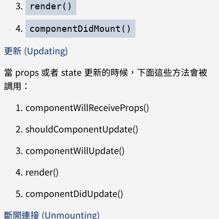
render()
componentDidMount()
更新 (Updating)
當 props 或者 state 更新的時候，下面這些方法會被
調用：
componentWillReceiveProps()
shouldComponentUpdate()
componentWillUpdate()
render()
componentDidUpdate()
斷開連接 (Unmounting)