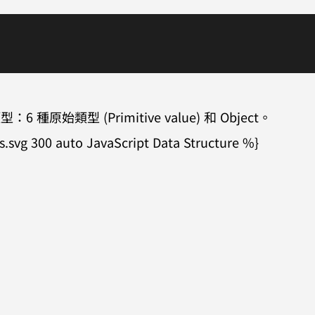
 種原始類型 (Primitive value) 和 Object。
s.svg 300 auto JavaScript Data Structure %}