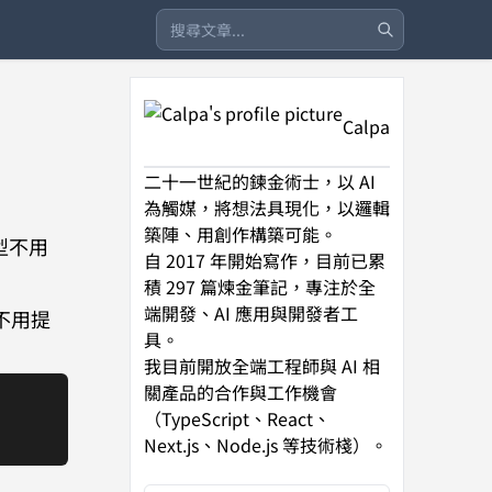
Calpa
二十一世紀的鍊金術士，以 AI
為觸媒，將想法具現化，以邏輯
築陣、用創作構築可能。
型不用
自 2017 年開始寫作，目前已累
積 297 篇煉金筆記，專注於全
端開發、AI 應用與開發者工
不用提
具。
我目前開放全端工程師與 AI 相
關產品的合作與工作機會
（TypeScript、React、
Next.js、Node.js 等技術棧）。