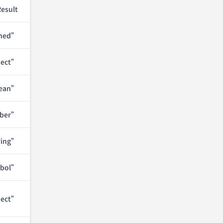
Result
ined”
ject”
ean”
ber”
ring”
bol”
ject”