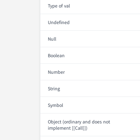
Type of val
Undefined
Null
Boolean
Number
String
Symbol
Object (ordinary and does not
implement [[Call]])