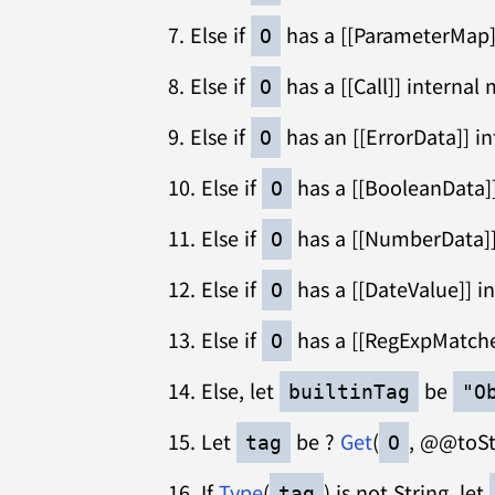
Else if
has a [[ParameterMap]] 
O
Else if
has a [[Call]] internal
O
Else if
has an [[ErrorData]] int
O
Else if
has a [[BooleanData]] 
O
Else if
has a [[NumberData]] 
O
Else if
has a [[DateValue]] in
O
Else if
has a [[RegExpMatcher
O
Else, let
be
builtinTag
"O
Let
be ?
Get
(
, @@toSt
tag
O
If
Type
(
) is not String, let
tag