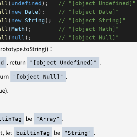
all
(
undefined
);   
// "[object Undefined]"
all
(
new
 Date
);    
// "[object Date]"
all
(
new
 String
);  
// "[object String]"
all
(
Math
);        
// "[object Math]"
all
(
null
);        
// "[object Null]"
ototype.toString()：
, return
.
ed
"[object Undefined]"
turn
.
"[object Null]"
ue).
be
.
ltinTag
"Array"
t, let
be
.
builtinTag
"String"