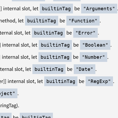
internal slot, let
be
builtinTag
"Arguments"
 method, let
be
.
builtinTag
"Function"
ernal slot, let
be
.
builtinTag
"Error"
internal slot, let
be
.
builtinTag
"Boolean"
internal slot, let
be
.
builtinTag
"Number"
ternal slot, let
be
.
builtinTag
"Date"
]] internal slot, let
be
.
builtinTag
"RegExp"
.
bject"
ringTag).
be
.
tag
builtinTag