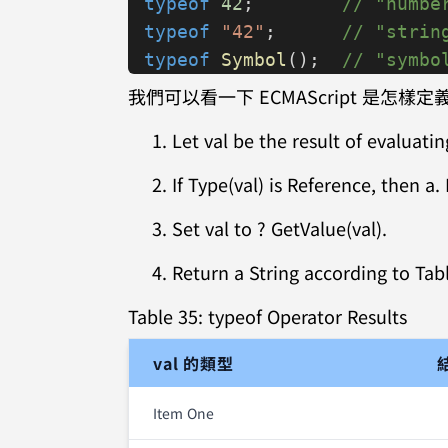
typeof
 42
;        
// "numbe
typeof
 "42"
;      
// "strin
typeof
 Symbol
();  
// "symbo
我們可以看一下 ECMAScript 是怎樣定義 
Let val be the result of evaluati
If Type(val) is Reference, then a
Set val to ? GetValue(val).
Return a String according to Tab
Table 35: typeof Operator Results
val 的類型
Item One