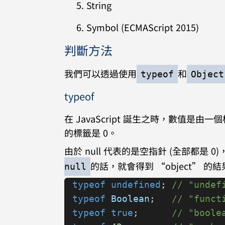
String
Symbol (ECMAScript 2015)
判斷方法
我們可以透過使用
和
typeof
Object
typeof
在 JavaScript 誕生之時，數值
的標籤是 0。
由於 null 代表的是空指針 (全部都是 0)
的話，就會得到 “object” 
null
typeof
 undefined
; 
// "undef
typeof
 Boolean
;   
// "funct
typeof
 true
;      
// "boole