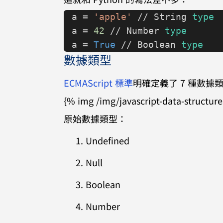
a = 
'apple'
 // String 
type
a = 
42
 // Number 
type
a = 
True
 // Boolean 
type
數據類型
ECMAScript 標準
明確定義了 7 種數據類型：6
{% img /img/javascript-data-structure
原始數據類型：
Undefined
Null
Boolean
Number