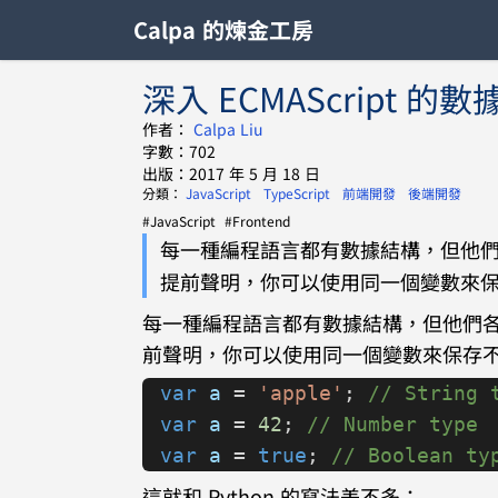
Calpa 的煉金工房
深入 ECMAScript 的
作者：
Calpa Liu
字數：702
出版：2017 年 5 月 18 日
分類：
JavaScript
TypeScript
前端開發
後端開發
#JavaScript
#Frontend
每一種編程語言都有數據結構，但他們各有
提前聲明，你可以使用同一個變數來
每一種編程語言都有數據結構，但他們各有不
前聲明，你可以使用同一個變數來保存
var
 a
 = 
'apple'
; 
// String 
var
 a
 = 
42
; 
// Number type
var
 a
 = 
true
; 
// Boolean ty
這就和 Python 的寫法差不多：