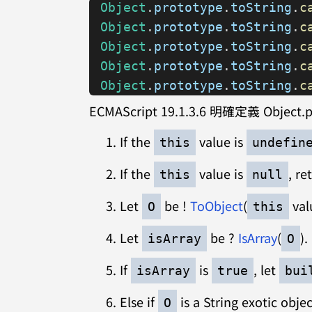
Object
.
prototype
.
toString
.
c
Object
.
prototype
.
toString
.
c
Object
.
prototype
.
toString
.
c
Object
.
prototype
.
toString
.
c
Object
.
prototype
.
toString
.
c
ECMAScript 19.1.3.6 明確定義 Object.pr
If the
value is
this
undefin
If the
value is
, re
this
null
Let
be !
ToObject
(
val
O
this
Let
be ?
IsArray
(
).
isArray
O
If
is
, let
isArray
true
bui
Else if
is a String exotic objec
O