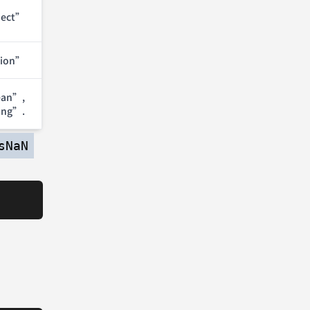
ject”
tion”
ean”,
ing”.
sNaN