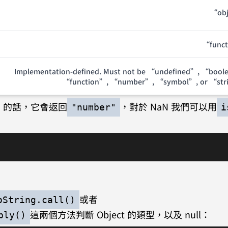
“ob
“func
Implementation-defined. Must not be “undefined”, “bool
“function”, “number”, “symbol”, or “str
N 的話，它會返回
，對於 NaN 我們可以用
"number"
i
或者
oString.call()
這兩個方法判斷 Object 的類型，以及 null：
ply()