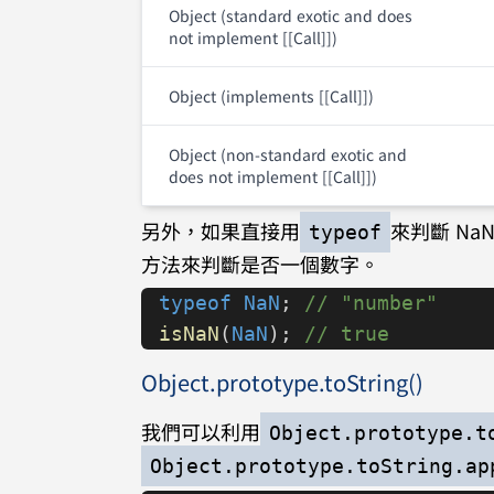
Object (standard exotic and does
not implement [[Call]])
Object (implements [[Call]])
Object (non-standard exotic and
does not implement [[Call]])
另外，如果直接用
來判斷 Na
typeof
方法來判斷是否一個數字。
typeof
 NaN
; 
// "number"
isNaN
(
NaN
); 
// true
Object.prototype.toString()
我們可以利用
Object.prototype.t
Object.prototype.toString.ap