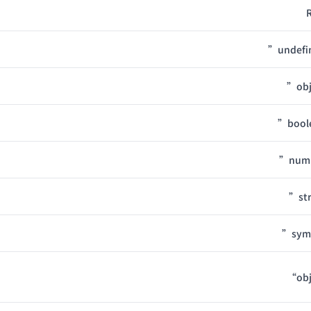
”undef
”ob
”bool
”num
”st
”sym
“ob