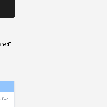
efined”.
m Two