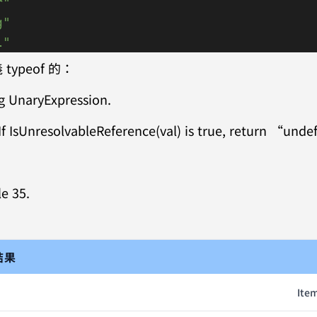
r"
g"
l"
typeof 的：
ng UnaryExpression.
. If IsUnresolvableReference(val) is true, return “und
le 35.
結果
Ite