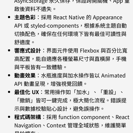
AsyncStorage 永久保存，保證跨開關機、App 重
啟後資料不遺失。
主題色彩
：採用 React Native 的 Appearance
API 或 styled-components，根據系統主題自動
切換配色，確保在任何環境下皆有最佳可讀性與
舒適度。
響應式設計
：界面元件使用 Flexbox 與百分比寬
高配置，能自適應各種螢幕尺寸與直橫屏，手機
與平板皆有一致體驗。
動畫效果
：水瓶進度與加水操作皆以 Animated
API 動畫呈現，增強視覺回饋。
最佳化 UX
：常用操作如「加水」、「重設」、
「撤銷」皆可一鍵完成，極大簡化流程。錯誤提
示與數據校驗貼心設計，避免誤操作。
程式碼架構
：採用 function component、React
Navigation、Context 管理全域狀態，維護簡單