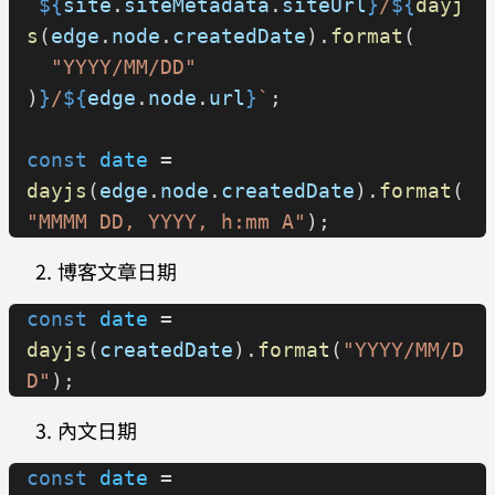
`
${
site
.
siteMetadata
.
siteUrl
}
/
${
dayj
};
s
(
edge
.
node
.
createdDate
).
format
(
  "YYYY/MM/DD"
dayjs
.
locale
(
locale
, 
null
, 
true
);
)
}
/
${
edge
.
node
.
url
}
`
;
export
 default
 locale
;
const
 date
 = 
dayjs
(
edge
.
node
.
createdDate
).
format
(
"MMMM DD, YYYY, h:mm A"
);
博客文章日期
const
 date
 = 
dayjs
(
createdDate
).
format
(
"YYYY/MM/D
D"
);
內文日期
const
 date
 = 