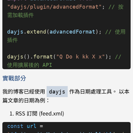
  ordinal
:
 (
n
) 
=>
 `
${
n
}
日`
,
"dayjs/plugin/advancedFormat"
; 
// 按
  relativeTime:
 {
需加載插件
    future:
 "%s 內"
,
    past:
 "%s 前"
,
dayjs
.
extend
(
advancedFormat
); 
// 使用
    s:
 "幾秒"
,
插件
    m:
 "1 分鐘"
,
    mm:
 "%d 分鐘"
,
dayjs
().
format
(
"Q Do k kk X x"
); 
// 
    h:
 "1 小時"
,
使用擴展後的 API
    hh:
 "%d 小時"
,
實戰部分
    d:
 "1 天"
,
    dd:
 "%d 天"
,
我的博客已經使用
作為日期處理工具。 以本
dayjs
    M:
 "1 個月"
,
篇文章的日期為例：
    MM:
 "%d 個月"
,
RSS 訂閱 (feed.xml)
    y:
 "1 年"
,
    yy:
 "%d 年"
,
const
 url
 = 
  },