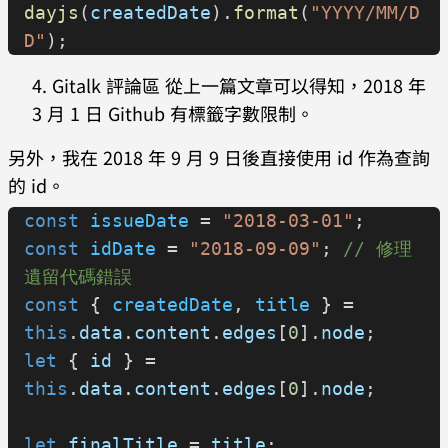
dayjs
(
createdDate
).
format
(
"YYYY/MM/D
D"
);
Gitalk 評論區 從上一篇文章可以得知，2018 年
3 月 1 日 Github 有標籤字數限制。
另外，我在 2018 年 9 月 9 日後直接使用 id 作為查詢
的 id。
const
 issueDate
 = 
"2018-03-01"
;
const
 idDate
 = 
"2018-09-09"
; 
// 修理
遺留代碼錯誤
const
 { 
createdDate
, 
title
 } = 
this
.
data
.
content
.
edges
[
0
].
node
;
let
 { 
id
 } = 
this
.
data
.
content
.
edges
[
0
].
node
;
let
 finalTitle
 = 
title
;