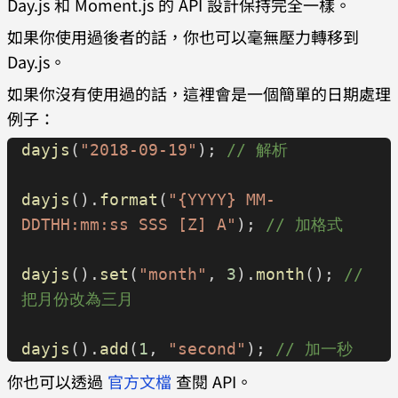
Day.js 和 Moment.js 的 API 設計保持完全一樣。
如果你使用過後者的話，你也可以毫無壓力轉移到
Day.js。
如果你沒有使用過的話，這裡會是一個簡單的日期處理
例子：
dayjs
(
"2018-09-19"
); 
// 解析
dayjs
().
format
(
"{YYYY} MM-
DDTHH:mm:ss SSS [Z] A"
); 
// 加格式
dayjs
().
set
(
"month"
, 
3
).
month
(); 
// 
把月份改為三月
dayjs
().
add
(
1
, 
"second"
); 
// 加一秒
你也可以透過
官方文檔
查閱 API。