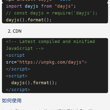
import
 dayjs
 from
 "dayjs"
;
// const dayjs = require('dayjs');
dayjs
().
format
();
CDN
<!-- Latest compiled and minified 
JavaScript -->
<
script
src
=
"https://unpkg.com/dayjs"
>
</
script
>
<
script
>
  dayjs
().
format
();
</
script
>
如何使用