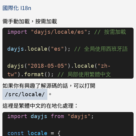
國際化 I18n
需手動加載，按需加載
import
 "dayjs/locale/es"
; 
// 按需加載
dayjs
.
locale
(
"es"
); 
// 全局使用西班牙語
dayjs
(
"2018-05-05"
).
locale
(
"zh-
tw"
).
format
(); 
// 局部使用繁體中文
如果你有興趣了解源碼的話，可以打開
。
/src/locale/
這裡是繁體中文的在地化處理：
import
 dayjs
 from
 "dayjs"
;
const
 locale
 = {