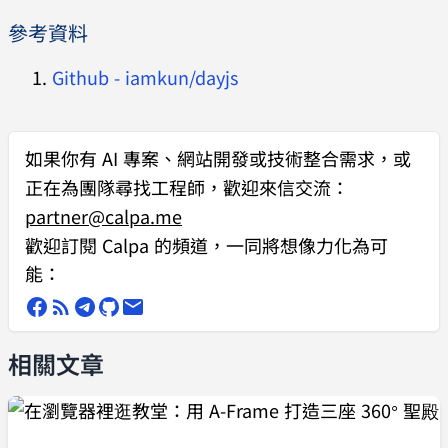
  id
 = 
參考資料
`
${
url
}${
pathname
}${
lastSymbol
}
`
;
Github - iamkun/dayjs
}
如果你有
AI 專案、網站開發或技術整合需求
，或
正在為團隊尋找工程師，歡迎來信交流：
partner@calpa.me
歡迎訂閱 Calpa 的頻道，一同將想像力化為可
能：
相關文章