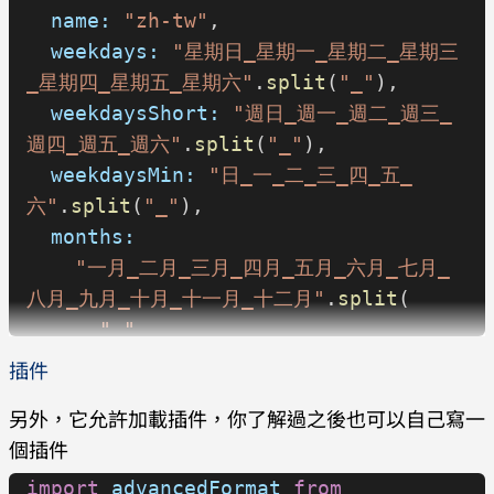
  name:
 "zh-tw"
,
  weekdays:
 "星期日_星期一_星期二_星期三
_星期四_星期五_星期六"
.
split
(
"_"
),
  weekdaysShort:
 "週日_週一_週二_週三_
週四_週五_週六"
.
split
(
"_"
),
  weekdaysMin:
 "日_一_二_三_四_五_
六"
.
split
(
"_"
),
  months:
    "一月_二月_三月_四月_五月_六月_七月_
八月_九月_十月_十一月_十二月"
.
split
(
      "_"
    ),
插件
  monthsShort:
另外，它允許加載插件，你了解過之後也可以自己寫一
    "1 月_2 月_3 月_4 月_5 月_6 月_7 
個插件
月_8 月_9 月_10 月_11 月_12 
月"
.
split
(
"_"
),
import
 advancedFormat
 from