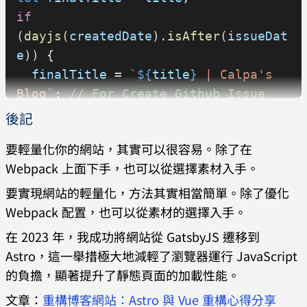
if
(
dayjs
(
createdDate
).
isAfter
(
issueDat
e
)) {
  finalTitle
 = 
`
${
title
}
 | Calpa's 
Blog`
; 
// For Create Github Issue
後記
  if
要輕量化你的網站，其實可以很容易。除了在
(
dayjs
(
createdDate
).
isBefore
(
idDate
)
Webpack 上面下手，也可以從選擇素材入手。
) {
    id
 = 
md5
(
title
);
要實現網站的輕量化，方法其實相當簡單。除了優化
  }
Webpack 配置，也可以從素材的選擇入手。
} 
else
 {
在 2023 年，我成功將網站從 GatsbyJS 遷移到
  const
 pathname
 = 
getPath
();
Astro，這一舉措極大地減輕了瀏覽器運行 JavaScript
  const
 lastSymbol
 = 
的負擔，顯著提升了靜態頁面的加載性能。
pathname
[
pathname
.
length
 - 
1
] === 
文章：
重構博客網站：Astro 與 Vue 重構心得分享
"/"
 ? 
""
 : 
"/"
;