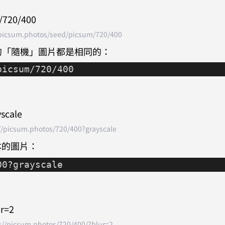
/picsum.photos/seed/picsum/720/400
的「隨機」圖片都是相同的：
picsum/720/400
//picsum.photos/720/400?grayscale
本的圖片：
00?grayscale
://picsum.photos/720/400/?blur=2