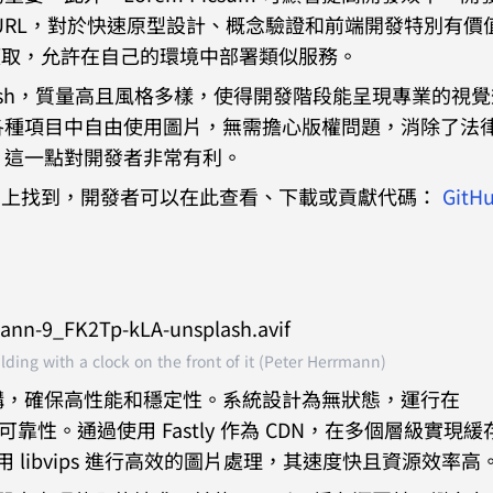
URL，對於快速原型設計、概念驗證和前端開發特別有價
 上獲取，允許在自己的環境中部署類似服務。
Unsplash，質量高且風格多樣，使得開發階段能呈現專業的視
各種項目中自由使用圖片，無需擔心版權問題，消除了法
用，這一點對開發者非常有利。
itHub 上找到，開發者可以在此查看、下載或貢獻代碼：
GitH
lding with a clock on the front of it (Peter Herrmann)
技術架構，確保高性能和穩定性。系統設計為無狀態，運行在
和可靠性。通過使用 Fastly 作為 CDN，在多個層級實現
 libvips 進行高效的圖片處理，其速度快且資源效率高