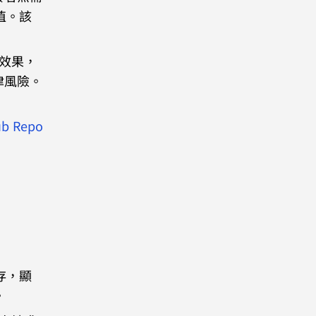
值。該
覺效果，
律風險。
ub Repo
緩存，顯
。