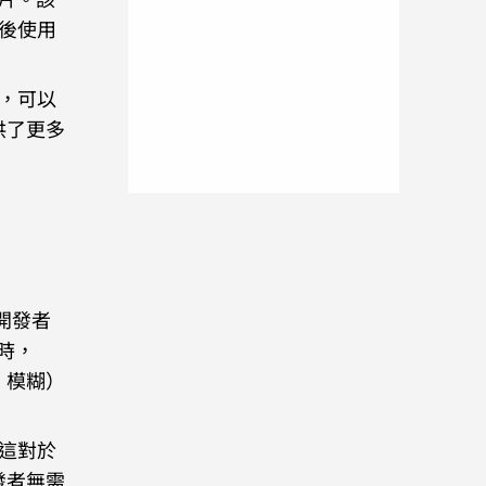
，背後使用
h，可以
供了更多
。開發者
時，
、模糊）
。這對於
發者無需