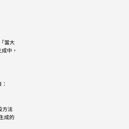
為「當大
生成中，
險：
段方法
 生成的