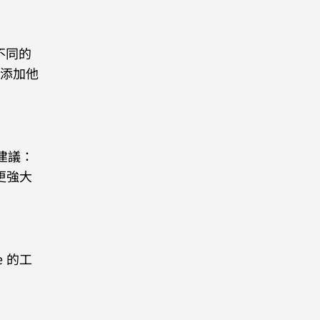
不同的
中添加他
客建議：
個更強大
e 的工