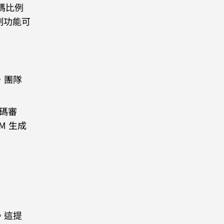
式碼比例
控制功能可
，團隊
式碼審
M 生成
。這提