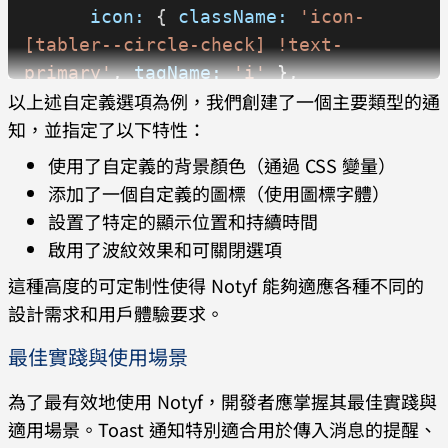
      icon:
 { 
className:
 'icon-
[tabler--circle-check] !text-
primary'
, 
tagName:
 'i'
 },
以上述自定義選項為例，我們創建了一個主要類型的通
      color:
 'white'
知，並指定了以下特性：
    }
  ]
使用了自定義的背景顏色（通過 CSS 變量）
});
添加了一個自定義的圖標（使用圖標字體）
設置了特定的顯示位置和持續時間
// 使用自定義類型
啟用了波紋效果和可關閉選項
notyf
.
open
({
這種高度的可定制性使得 Notyf 能夠適應各種不同的
  type:
 'primary'
,
設計需求和用戶體驗要求。
  message:
 '這是主要通知！'
,
最佳實踐與使用場景
  duration:
 3000
,
  ripple:
 true
,
為了最有效地使用 Notyf，開發者應掌握其最佳實踐與
  dismissible:
 true
適用場景。Toast 通知特別適合用於傳入消息的提醒、
});