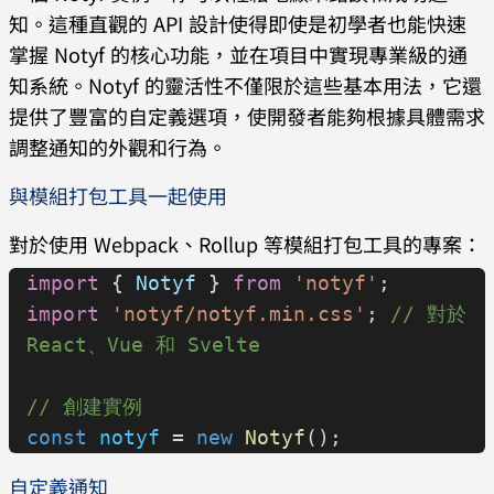
知。這種直觀的 API 設計使得即使是初學者也能快速
掌握 Notyf 的核心功能，並在項目中實現專業級的通
知系統。Notyf 的靈活性不僅限於這些基本用法，它還
提供了豐富的自定義選項，使開發者能夠根據具體需求
調整通知的外觀和行為。
與模組打包工具一起使用
對於使用 Webpack、Rollup 等模組打包工具的專案：
import
 { 
Notyf
 } 
from
 'notyf'
;
import
 'notyf/notyf.min.css'
; 
// 對於 
React、Vue 和 Svelte
// 創建實例
const
 notyf
 = 
new
 Notyf
();
自定義通知