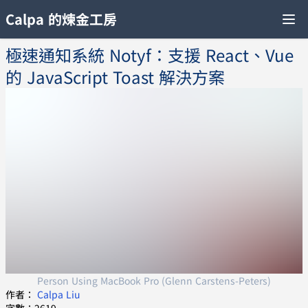
Calpa 的煉金工房
極速通知系統 Notyf：支援 React、Vue
的 JavaScript Toast 解決方案
Person Using MacBook Pro (Glenn Carstens-Peters)
作者：
Calpa Liu