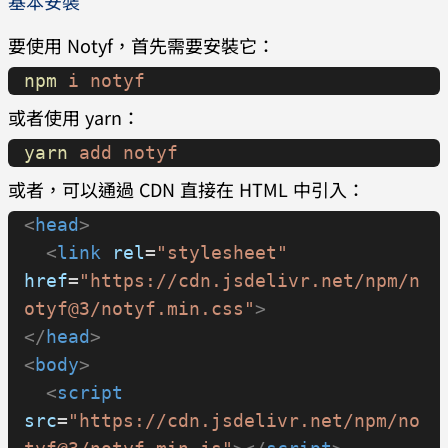
基本安裝
要使用 Notyf，首先需要安裝它：
npm
 i
 notyf
或者使用 yarn：
yarn
 add
 notyf
或者，可以通過 CDN 直接在 HTML 中引入：
<
head
>
  <
link
 rel
=
"stylesheet"
href
=
"https://cdn.jsdelivr.net/npm/n
otyf@3/notyf.min.css"
>
</
head
>
<
body
>
  <
script
src
=
"https://cdn.jsdelivr.net/npm/no