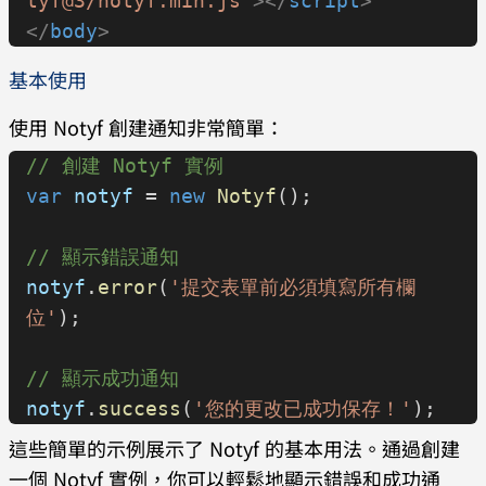
tyf@3/notyf.min.js"
></
script
>
</
body
>
基本使用
使用 Notyf 創建通知非常簡單：
// 創建 Notyf 實例
var
 notyf
 = 
new
 Notyf
();
// 顯示錯誤通知
notyf
.
error
(
'提交表單前必須填寫所有欄
位'
);
// 顯示成功通知
notyf
.
success
(
'您的更改已成功保存！'
);
這些簡單的示例展示了 Notyf 的基本用法。通過創建
一個 Notyf 實例，你可以輕鬆地顯示錯誤和成功通