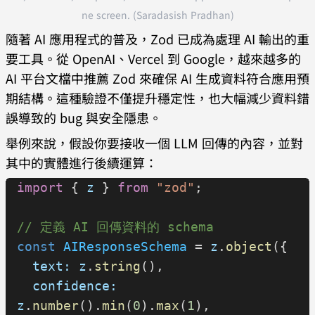
ne screen. (Saradasish Pradhan)
    <
form
 onSubmit
=
{
handleSubmit
}
>
      <
input
隨著 AI 應用程式的普及，Zod 已成為處理 AI 輸出的重
        name
=
"email"
要工具。從 OpenAI、Vercel 到 Google，越來越多的
        value
=
{
form
.
email
}
AI 平台文檔中推薦 Zod 來確保 AI 生成資料符合應用預
        onChange
=
{
handleChange
}
期結構。這種驗證不僅提升穩定性，也大幅減少資料錯
        placeholder
=
"Email"
誤導致的 bug 與安全隱患。
        type
=
"email"
舉例來說，假設你要接收一個 LLM 回傳的內容，並對
        required
其中的實體進行後續運算：
      />
import
 { 
z
 } 
from
 "zod"
;
      <
input
        name
=
"age"
// 定義 AI 回傳資料的 schema
        value
=
{
form
.
age
}
const
 AIResponseSchema
 = 
z
.
object
({
        onChange
=
{
handleChange
}
  text:
 z
.
string
(),
        placeholder
=
"年齡"
  confidence:
        type
=
"number"
z
.
number
().
min
(
0
).
max
(
1
),
        required