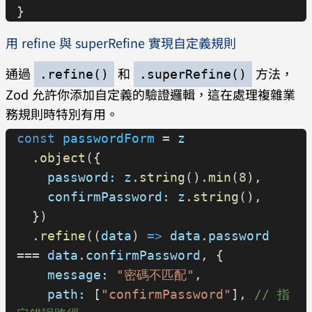
}
const
 priceValue
 = 
用 refine 與 superRefine 實現自定義規則
price
.
parse
(
10.99
);
console
.
log
(
priceValue
);
通過
和
方法，
.refine()
.superRefine()
Zod 允許你添加自定義的驗證邏輯，這在處理複雜業
const
 product
 = 
Product
.
parse
({
務規則時特別有用。
  id:
 "8dd7d69c-ab17-468c-80b5-
const
 passwordForm
 = 
z
c71658aa6b07"
,
  .
object
({
  name:
 "Product A"
,
    password:
 z
.
string
().
min
(
8
),
  price:
 10.99
,
    confirmPassword:
 z
.
string
(),
  tags:
 [
"tag1"
, 
"tag2"
],
  })
  stock:
 10
,
  .
refine
((
data
) 
=>
 data
.
password
});
=== 
data
.
confirmPassword
, {
    message:
 "密碼不匹配"
,
console
.
log
(
product
);
    path:
 [
"confirmPassword"
], 
// 指