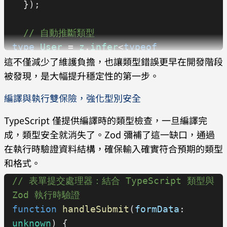
  });
// 定義物件模式
  // 自動推斷類型
const
 UserSchema
 = 
z
.
object
({
type
 User
 = 
z
.
infer
<
typeof
  username:
 z
.
string
(),
這不僅減少了維護負擔，也讓類型錯誤更早在開發階段
UserSchema
>;
  email:
 z
.
string
().
email
(),
被發現，是大幅提升穩定性的第一步。
  age:
 z
.
number
().
min
(
18
),
const
 user
: 
User
 = {
編譯與執行雙保險，強化型別安全
});
    id:
 "8dd7d69c-ab17-468c-80b5-
c71658aa6b07"
,
TypeScript 僅提供編譯時的類型檢查，一旦編譯完
// 型別自動推斷
    name:
 "John Doe"
,
成，類型安全就消失了。Zod 彌補了這一缺口，通過
type
 User
 = 
z
.
infer
<
typeof
    email:
 "john.doe@example.com"
,    
在執行時驗證資料結構，確保輸入確實符合預期的類型
UserSchema
>;
    role:
 "admin"
,
和格式。
// 等同於：{ username: string; email: 
    metadata:
 {
// 表單提交處理器：結合 TypeScript 類型與 
string; age: number }
        age:
 "30"
Zod 執行時驗證
    },
function
 handleSubmit
(
formData
: 
    lastLogin:
 new
 Date
(
"2023-03-
unknown
) {