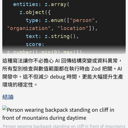
  entities:
 z
.
array
(
      />
    z
.
object
({
      <
button
 type
=
"submit"
>
提交
      type:
 z
.
enum
([
"person"
, 
</
button
>
"organization"
, 
"location"
]),
      {
error
 && 
<
div
 style
=
{
{ 
color:
      text:
 z
.
string
(),
"red"
 }
}
>
{
error
}
</
div
>
}
      score:
      {
success
 && 
<
div
 style
=
{
{ 
z
.
number
().
min
(
0
).
max
(
1
),
color:
 "green"
 }
}
>
提交成功！
</
div
>
}
這種寫法讓你不必擔心 AI 回傳結構突變或資料異常，
    })
    </
form
>
所有型別檢查與數值範圍都在執行時由 Zod 把關。AI
  ),
  );
開發中，這不但減少 debug 時間，更能大幅提升生產
});
}
環境的穩定性。
// 處理 AI 回應
結論
async
 function
handleAIResponse
(
rawResponse
: 
unknown
) {
  const
 result
 = 
Person wearing backpack standing on cliff in front of mountains