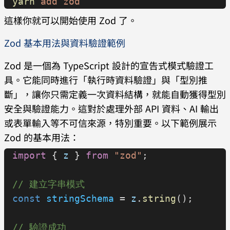
yarn
 add
 zod
這樣你就可以開始使用 Zod 了。
Zod 基本用法與資料驗證範例
Zod 是一個為 TypeScript 設計的宣告式模式驗證工
具。它能同時進行「執行時資料驗證」與「型別推
斷」，讓你只需定義一次資料結構，就能自動獲得型別
安全與驗證能力。這對於處理外部 API 資料、AI 輸出
或表單輸入等不可信來源，特別重要。以下範例展示
Zod 的基本用法：
import
 { 
z
 } 
from
 "zod"
;
// 建立字串模式
const
 stringSchema
 = 
z
.
string
();
// 驗證成功