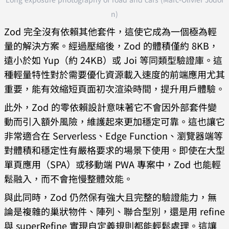
15T12:34:56.789Z
    }
n)
}
  }
Zod 完全沒有依賴其他套件，這使它成為一個極為輕
*/
}
量的解決方案。經過壓縮後，Zod 的體積僅約 8KB，
遠小於如 Yup（約 24KB）或 Joi 等同類型驗證庫。這
種輕量特性對於需要優化資源載入速度的前端應用尤其
重要，能有效縮短頁面初次渲染時間，提升用戶體驗。
此外，Zod 的零依賴設計意味著它不會因外部套件變
動而引入額外風險，維護起來更加穩定可靠。這也讓它
非常適合在 Serverless、Edge Function、瀏覽器端等
對體積和穩定性有嚴格要求的場景下使用。即使在大型
單頁應用（SPA）或移動端 PWA 專案中，Zod 也能輕
鬆融入，而不會拖慢整體效能。
與此同時，Zod 仍然保有強大且完整的驗證能力，無
論是複雜的巢狀物件、陣列、聯合型別，還是用 refine
與 superRefine 實現自定義規則都能輕鬆處理。這讓