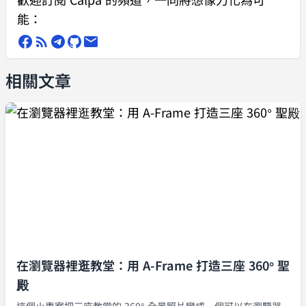
score
: 
number
 }>) {
能：
  entities
.
forEach
((
entity
) 
=>
 {
    console
.
log
(
`[
${
entity
.
type
}
] 
${
entity
.
text
}
 (score: 
相關文章
${
entity
.
score
}
)`
);
  });
}
在瀏覽器裡逛教堂：用 A-Frame 打造三座 360° 聖
殿