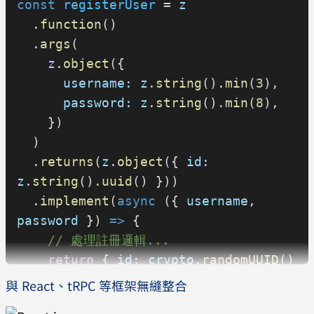
const
 registerUser
 = 
z
  .
function
()
  .
args
(
    z
.
object
({
      username:
 z
.
string
().
min
(
3
),
      password:
 z
.
string
().
min
(
8
),
    })
  )
  .
returns
(
z
.
object
({ 
id:
z
.
string
().
uuid
() }))
  .
implement
(
async
 ({ 
username
, 
password
 }) 
=>
 {
    // 處理註冊邏輯...
    return
 { 
id:
 crypto
.
randomUUID
() 
};
與 React、tRPC 等框架無縫整合
  });