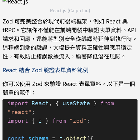
React.js (Calpa Liu)
// 呼叫時自動檢查型別
registerUser
({ 
username:
 "calpa"
, 
Zod 可完美整合於現代前後端框架，例如 React 與
password:
 "supersecret123"
tRPC。它讓你不僅能在前端開發中驗證表單資料、API
}).
then
(
console
.
log
);
請求和回應，還能將型別安全從編譯時延伸到執行時。
// registerUser({ username: "ab", 
這種端到端的驗證，大幅提升資料正確性與應用穩定
password: "123" }); // ❌ 參數驗證失敗
性，有效防止錯誤數據流入，顯著降低潛在風險。
React 結合 Zod 驗證表單資料範例
你可以使用 Zod 來驗證 React 表單資料，以下是一個
簡單的範例：
import
 React
, { 
useState
 } 
from
"react"
;
import
 { 
z
 } 
from
 "zod"
;
const
 schema
 = 
z
.
object
({