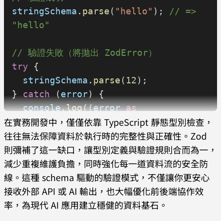
stringSchema
.
parse
(
"hello"
); 
// => 
"hello"
// 驗證失敗（將拋出 ZodError）
try
 {
  stringSchema
.
parse
(
12
);
} 
catch
 (
error
) {
  console
.
log
((
error
 as
在實務開發中，僅僅依靠 TypeScript 靜態型別檢查，
z
.
ZodError
).
errors
);
往往無法保障資料於執行時的完整性與正確性。Zod
  // [
則彌補了這一缺口，讓型別定義與驗證規則合而為一，
  //   {
減少重複維護負擔，同時強化每一道資料流的安全防
  //     code: 'invalid_type',
線。這種 schema 驅動的驗證模式，不僅讓你更安心
  //     expected: 'string',
接收外部 API 或 AI 輸出，也大幅優化前後端協作效
  //     received: 'number',
率，為現代 AI 應用建立穩健的資料基石。
  //     path: [],
  //     message: 'Expected string, 