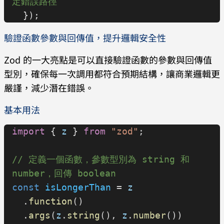
定錯誤路徑
  });
驗證函數參數與回傳值，提升邏輯安全性
Zod 的一大亮點是可以直接驗證函數的參數與回傳值
型別，確保每一次調用都符合預期結構，讓商業邏輯更
嚴謹，減少潛在錯誤。
基本用法
import
 { 
z
 } 
from
 "zod"
;
// 定義一個函數，參數型別為 string 和 
number，回傳 boolean
const
 isLongerThan
 = 
z
  .
function
()
  .
args
(
z
.
string
(), 
z
.
number
())