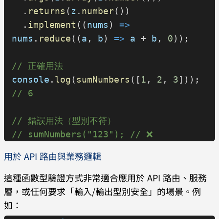
  .
returns
(
z
.
number
())
  .
implement
((
nums
) 
=>
nums
.
reduce
((
a
, 
b
) 
=>
 a
 + 
b
, 
0
));
// 正確用法
console
.
log
(
sumNumbers
([
1
, 
2
, 
3
])); 
// 6
// 錯誤用法（型別不符）
// sumNumbers("123"); // ❌
用於 API 路由與業務邏輯
這種函數型驗證方式非常適合應用於 API 路由、服務
層，或任何要求「輸入/輸出型別安全」的場景。例
如：