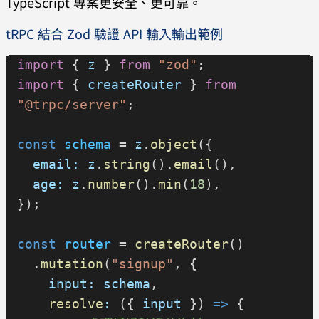
TypeScript 專案更安全、更可靠。
useState
(
false
);
tRPC 結合 Zod 驗證 API 輸入輸出範例
  const
 handleChange
 = (
e
: 
import
 { 
z
 } 
from
 "zod"
;
React
.
ChangeEvent
<
HTMLInputElement
>) 
import
 { 
createRouter
 } 
from
=>
 {
"@trpc/server"
;
    setForm
({ ...
form
, 
[e.target.name]:
 e
.
target
.
value
 });
const
 schema
 = 
z
.
object
({
    setError
(
null
);
  email:
 z
.
string
().
email
(),
    setSuccess
(
false
);
  age:
 z
.
number
().
min
(
18
),
  };
});
  const
 handleSubmit
 = (
e
: 
const
 router
 = 
createRouter
()
React
.
FormEvent
) 
=>
 {
  .
mutation
(
"signup"
, {
    e
.
preventDefault
();
    input:
 schema
,
    const
 parseResult
 = 
    resolve
:
 ({ 
input
 }) 
=>
 {
schema
.
safeParse
({