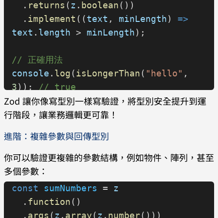
  .
returns
(
z
.
boolean
())
  .
implement
((
text
, 
minLength
) 
=>
text
.
length
 > 
minLength
);
// 正確用法
console
.
log
(
isLongerThan
(
"hello"
, 
3
)); 
// true
Zod 讓你像寫型別一樣寫驗證，將型別安全提升到運
行階段，讓業務邏輯更可靠！
// 錯誤用法將在型別檢查階段被攔截
// isLongerThan(123, "hi"); // ❌ 
進階：複雜參數與回傳型別
TypeScript 編譯不通過
你可以驗證更複雜的參數結構，例如物件、陣列，甚至
多個參數：
const
 sumNumbers
 = 
z
  .
function
()
  .
args
(
z
.
array
(
z
.
number
()))