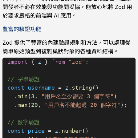
開發者不必在效能與功能間妥協，能放心地將 Zod 用
於要求嚴格的前端與 AI 應用。
豊富的驗證功能
Zod 提供了豐富的內建驗證規則和方法，可以處理從
簡單原始類型到複雜巢狀對象的各種資料結構。
import
 { 
z
 } 
from
 "zod"
;
// 字串驗證
const
 username
 = 
z
.
string
()
  .
min
(
3
, 
"用戶名至少需要 3 個字符"
)
  .
max
(
20
, 
"用戶名不能超過 20 個字符"
);
// 數字驗證
const
 price
 = 
z
.
number
()