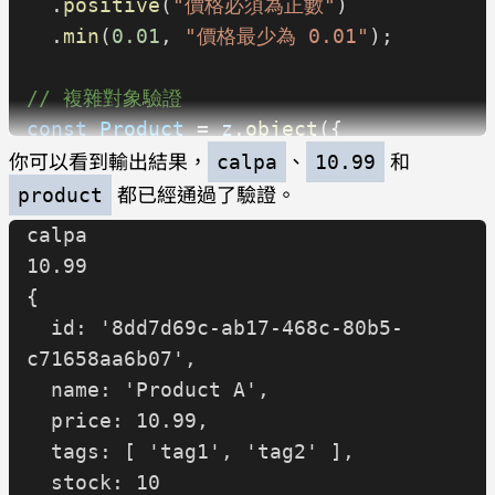
  .
positive
(
"價格必須為正數"
)
  .
min
(
0.01
, 
"價格最少為 0.01"
);
// 複雜對象驗證
const
 Product
 = 
z
.
object
({
你可以看到輸出結果，
、
和
  id:
 z
.
string
().
uuid
(),
calpa
10.99
  name:
 z
都已經通過了驗證。
.
string
().
min
(
3
),
product
  price:
 z
.
number
().
positive
(),
calpa
  tags:
 z
.
array
(
z
.
string
()),
10.99
  stock:
{
z
.
number
().
int
().
nonnegative
(),
  id: '8dd7d69c-ab17-468c-80b5-
});
c71658aa6b07',
  name: 'Product A',
const
 user
 = 
  price: 10.99,
username
.
parse
(
"calpa"
);
  tags: [ 'tag1', 'tag2' ],
console
.
log
(
user
);
  stock: 10