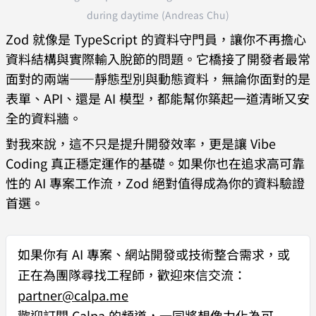
AIResponseSchema
.
safeParse
(
rawRespon
during daytime (Andreas Chu)
se
);
Zod 就像是 TypeScript 的資料守門員，讓你不再擔心
  if
 (!
result
.
success
) {
資料結構與實際輸入脫節的問題。它橋接了開發者最常
    console
.
error
(
"AI 回應格式無效"
, 
面對的兩端——靜態型別與動態資料，無論你面對的是
result
.
error
.
issues
);
表單、API、還是 AI 模型，都能幫你築起一道清晰又安
    return
;
全的資料牆。
  }
對我來說，這不只是提升開發效率，更是讓 Vibe
  // result.data 已自動型別推導且安全
Coding 真正穩定運作的基礎。如果你也在追求高可靠
性的 AI 專案工作流，Zod 絕對值得成為你的資料驗證
processEntities
(
result
.
data
.
entities
首選。
);
}
如果你有
AI 專案、網站開發或技術整合需求
，或
// 假設的實體處理函數
正在為團隊尋找工程師，歡迎來信交流：
function
 processEntities
(
entities
: 
partner@calpa.me
Array
<{ 
type
: 
string
; 
text
: 
string
; 
歡迎訂閱 Calpa 的頻道，一同將想像力化為可