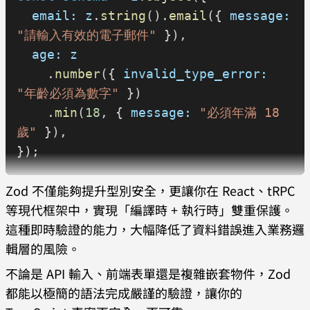
  email:
 z
.
string
().
email
({ 
message:
"請輸入有效的電子郵件"
 }),
  age:
 z
    .
number
({ 
invalid_type_error:
"年齡必須為數字"
 })
    .
min
(
18
, { 
message:
 "必須年滿 18 
歲"
 }),
});
Zod 不僅能夠提升型別安全，更讓你在 React、tRPC
export
 default
 function
 SignupForm
() 
等現代框架中，實現「編譯時 + 執行時」雙重保護。
{
這種即時驗證的能力，大幅降低了資料錯誤進入業務邏
  const
 [
form
, 
setForm
] = 
useState
({ 
輯層的風險。
email:
 ""
, 
age:
 ""
 });
  const
 [
error
, 
setError
] = 
不論是 API 輸入、前端表單還是複雜嵌套物件，Zod
useState
<
string
 | 
null
>(
null
);
都能以極簡的語法完成嚴謹的驗證，讓你的
  const
 [
success
, 
setSuccess
] = 