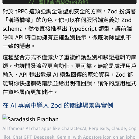
      // 處理通過驗證的資料
      email:
 form
.
email
,
對於 tRPC 這類強調全端型別安全的方案，Zod 扮演著
      alert
(
"提交成功！"
);
      age:
 Number
(
form
.
age
),
「溝通橋樑」的角色。你可以在伺服器端定義好 Zod
    },
    });
schema，然後直接推導出 TypeScript 類型，讓前端
  });
    if
 (!
parseResult
.
success
) {
呼叫 API 時自動擁有正確型別提示，徹底消除型別不
一致的隱患。
setError
(
parseResult
.
error
.
errors
.
ma
這種整合方式不僅減少了重複維護型別和驗證邏輯的麻
p
(
e
 =>
 e
.
message
).
join
(
"，"
));
煩，也讓開發流程更自動化、更可靠。無論是處理用戶
      setSuccess
(
false
);
輸入、API 輸出還是 AI 模型回傳的原始資料，Zod 都
      return
;
能幫你快速攔截錯誤並給出明確回饋，讓你的應用程式
    }
在資料層面更加健壯。
    setError
(
null
);
    setSuccess
(
true
);
在 AI 專案中導入 Zod 的關鍵場景與實例
    // 實際應用場景可在此處發送 API 請求
  };
All famous AI chat apps like Character.AI, Perplexity, Claude, Cop
ilot, Chat GPT, Deepseek, Gemini with Appstore icon on an ipho
  return
 (