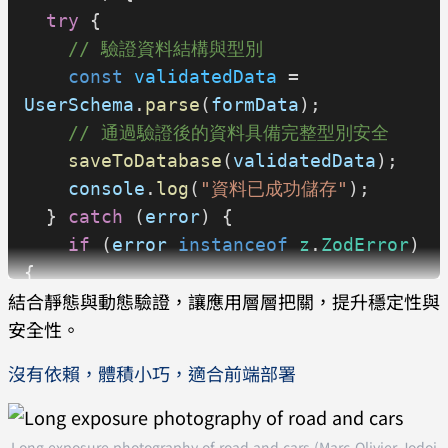
15T12:34:56.789Z"
)
  try
 {
}
    // 驗證資料結構與型別
    const
 validatedData
 = 
const
 result
 = 
UserSchema
.
parse
(
formData
);
UserSchema
.
parse
(
user
);
    // 通過驗證後的資料具備完整型別安全
console
.
log
(
result
);
    saveToDatabase
(
validatedData
);
    console
.
log
(
"資料已成功儲存"
);
/*
  } 
catch
 (
error
) {
{
    if
 (
error
 instanceof
 z
.
ZodError
) 
  id: '8dd7d69c-ab17-468c-80b5-
{
c71658aa6b07',
結合靜態與動態驗證，讓應用層層把關，提升穩定性與
      // 輸出詳細驗證錯誤訊息
  name: 'John Doe',
安全性。
      console
.
error
(
"表單驗證失敗："
, 
  email: 'john.doe@example.com',
error
.
errors
);
沒有依賴，體積小巧，適合前端部署
  role: 'admin',
    } 
else
 {
  metadata: { age: '30' },
      console
.
error
(
"未知錯誤："
, 
  lastLogin: 2023-03-
error
);
Long exposure photography of road and cars (Marc-Olivier Jodoi