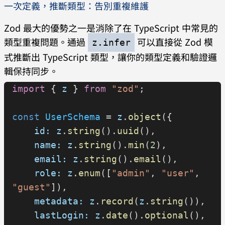
一次定義，推斷類型：告別重複維護
received number'
  //   }
Zod 最大的優勢之一是消除了在 TypeScript 中常見的
  // ]
類型重複問題。通過
可以直接從 Zod 模
z.infer
}
式推斷出 TypeScript 類型，讓你的類型定義和驗證邏
輯保持同步。
// 安全驗證（不拋出錯誤）
import
 { 
z
 } 
from
 "zod"
;
const
 result
 = 
stringSchema
.
safeParse
(
"hello"
);
const
 UserSchema
 = 
z
.
object
({
if
 (
result
.
success
) {
    id:
 z
.
string
().
uuid
(),
  console
.
log
(
result
.
data
); 
// 
    name:
 z
.
string
().
min
(
2
),
"hello"
    email:
 z
.
string
().
email
(),
} 
else
 {
    role:
 z
.
enum
([
"admin"
, 
"user"
, 
  console
.
log
((
result
.
error
 as
"guest"
]),
z
.
ZodError
).
errors
); 
// ZodError 
    metadata:
 z
.
record
(
z
.
string
()),
details
    lastLogin:
 z
.
date
().
optional
(),
}