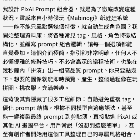
我設計 PixAI Prompt 組合器，就是為了徹底改變這種
狀況。靈感來自小時候玩《Mabinogi》紙娃娃系統
——能不能只靠點選幾個特徵，就自動生成角色圖？我
開始整理資料庫，將各種常見 tag、風格、角色特徵結
構化，並編寫 prompt 組合邏輯，讓每一個選項都能
直覺疊加。這個介面極簡，指引卻非常明確，任何人不
必懂優雅的修辭技巧、不必會高深的編程技術，也能在
幾秒鐘內「拼湊」出一組高品質 prompt。你只要點幾
下，想要的圖像就能即時預覽、產生，整個過程像在玩
拼圖、挑衣服，充滿樂趣。
這背後其實隱藏了很多工程細節：自動避免重複 tag，
優化 prompt 結構，根據不同模型自適應語法，甚至
能一鍵複製最終 prompt 到剪貼簿，直接貼進 PixAI 或
其他 AI 畫圖平台。用戶常說「沒想到這麼簡單」，甚
至有創作者開始用這個工具整理自己的專屬風格組合，