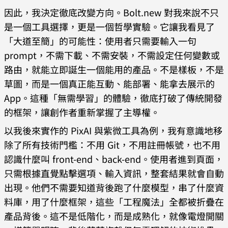
因此，我決定徹底改變方向。Bolt.new 對我來說不只
是一個工具選擇，更是一個哲學實驗。它讓我看見了
「大道至簡」的可能性：使用者只需要輸入一句
prompt，不需下載、不需安裝，不需設定任何變數或
路由，就能立即誕生一個能用的產品。不是樣板，不是
草圖，而是一個真正能互動、能部署、能拿去展示的
App。這種「無需學習」的體驗，徹底打破了傳統開發
的框架，讓創作者重新掌握了主導權。
以我後來實作的 PixAI 與紫微工具為例，我有意識地移
除了所有技術門檻：不用 Git，不用註冊帳號，也不用
認識什麼叫 front-end、back-end。使用者進到頁面，
只需根據直覺點擊選項、輸入資訊，整套結果就會自動
出現。他們不需要知道背後跑了什麼模型，串了什麼資
料庫，用了什麼框架，這些「工程魔法」全都被折疊在
產品背後。這不是低階化，而是成熟化，就像電燈開關