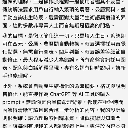
邏輯的理解，二是操作流程對一般使用者極其不友善。
傳統解法要求用戶自行輸入繁瑣的農曆、公曆資料，並
手動查詢出生時辰，還需面對大量陌生術語與複雜的界
面，這對多數非專業人士而言無疑是極高的門檻。
我的目標，是徹底簡化這一切。只需填入生日，系統即
可在西元、公曆、農曆間自動轉換。時辰選擇採用直覺
化點選，無需自行查表。閏月判斷、時辰誤差等細節自
動修正，最大程度減少人為錯誤。所有命盤資訊採用圖
表、配色與白話解釋呈現，專有名詞有即時說明，讓新
手也能理解。
此外，系統會自動產生結構化的命盤摘要，格式與說明
皆優化，能直接作為 ChatGPT 等 AI 工具的輸入
prompt。無論你是否具備命理背景，都能在極短時間
內獲得清晰可讀且適合進一步分析的內容。我的設計原
則很明確：讓命理探索回歸本質，降低技術與知識門
檻，讓每個有興趣的人都能輕鬆上手，專注於內容本身