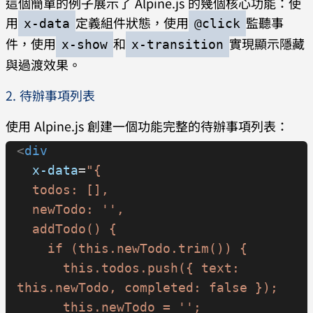
這個簡單的例子展示了 Alpine.js 的幾個核心功能：使
用
定義組件狀態，使用
監聽事
x-data
@click
件，使用
和
實現顯示隱藏
x-show
x-transition
與過渡效果。
2. 待辦事項列表
使用 Alpine.js 創建一個功能完整的待辦事項列表：
<
div
  x-data
=
"{ 
  todos: [], 
  newTodo: '',
  addTodo() {
    if (this.newTodo.trim()) {
      this.todos.push({ text: 
this.newTodo, completed: false });
      this.newTodo = '';