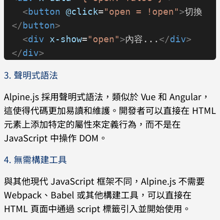
  <
button
 @click
=
"open = !open"
>
切換
</
button
>
  <
div
 x-show
=
"open"
>
內容...
</
div
>
</
div
>
3. 聲明式語法
Alpine.js 採用聲明式語法，類似於 Vue 和 Angular，
這使得代碼更加易讀和維護。開發者可以直接在 HTML
元素上添加特定的屬性來定義行為，而不是在
JavaScript 中操作 DOM。
4. 無需構建工具
與其他現代 JavaScript 框架不同，Alpine.js 不需要
Webpack、Babel 或其他構建工具，可以直接在
HTML 頁面中通過 script 標籤引入並開始使用。