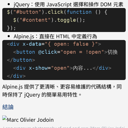
jQuery：使用 JavaScript 選擇和操作 DOM 元素
$
(
"#button"
).
click
(
function
 () {
  $
(
"#content"
).
toggle
();
});
Alpine.js：直接在 HTML 中定義行為
<
div
 x-data
=
"{ open: false }"
>
  <
button
 @click
=
"open = !open"
>
切換
</
button
>
  <
div
 x-show
=
"open"
>
內容...
</
div
>
</
div
>
Alpine.js 提供了更清晰、更容易維護的代碼結構，同
時保持了 jQuery 的簡單易用特性。
結論