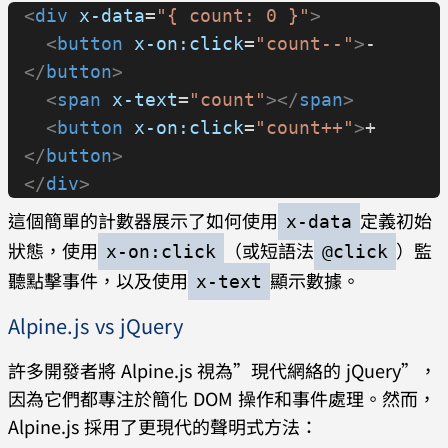
<
div
 x-data
=
"{ count: 0 }"
>
    </
button
>
  <
button
 x-on:click
=
"count--"
>
-
  </
div
>
</
button
>
  <
div
 class
=
"tab-content"
>
  <
span
 x-text
=
"count"
></
span
>
    <
div
 x-show
=
"activeTab === 
  <
button
 x-on:click
=
"count++"
>
+
'tab1'"
>
標籤一內容
</
div
>
</
button
>
    <
div
 x-show
=
"activeTab === 
</
div
>
'tab2'"
>
標籤二內容
</
div
>
這個簡單的計數器展示了如何使用
定義初始
x-data
    <
div
 x-show
=
"activeTab === 
狀態，使用
（或短語法
）監
'tab3'"
>
x-on:click
標籤三內容
</
div
>
@click
聽點擊事件，以及使用
顯示數據。
  </
div
>
x-text
</
div
>
Alpine.js vs jQuery
許多開發者將 Alpine.js 視為”現代網絡的 jQuery”，
因為它們都專注於簡化 DOM 操作和事件處理。然而，
Alpine.js 採用了更現代的聲明式方法：