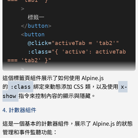
in todos"
 :key
=
"index"
>
    >
      <
li
>
      標籤一
        <
input
 type
=
"checkbox"
 x-
    </
button
>
model
=
"todo.completed"
 />
    <
button
        <
span
      @click
=
"activeTab = 'tab2'"
          x-text
=
"todo.text"
      :class
=
"{ 'active': activeTab 
          :class
=
"{ 'line-through': 
=== 'tab2' }"
todo.completed }"
    >
        ></
span
>
這個標籤頁組件展示了如何使用 Alpine.js
      標籤二
        <
button
的
綁定來動態添加 CSS 類，以及使用
    </
button
>
:class
x-
@click
=
"removeTodo(index)"
>
刪除
指令來控制內容的顯示與隱藏。
    <
button
show
</
button
>
      @click
=
"activeTab = 'tab3'"
4. 計數器組件
      </
li
>
      :class
=
"{ 'active': activeTab 
    </
template
>
=== 'tab3' }"
這是一個基本的計數器組件，展示了 Alpine.js 的狀態
  </
ul
>
    >
管理和事件監聽功能：
</
div
>
      標籤三