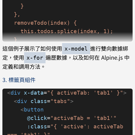
    }
  },
  removeTodo(index) {
    this.todos.splice(index, 1);
  }
這個例子展示了如何使用
進行雙向數據綁
}"
x-model
定，使用
>
遍歷數據，以及如何在 Alpine.js 中
x-for
  <
div
>
定義和調用方法。
    <
input
 type
=
"text"
 x-
3. 標籤頁組件
model
=
"newTodo"
@keyup.enter
=
"addTodo"
 />
<
div
 x-data
=
"{ activeTab: 'tab1' }"
>
    <
button
 @click
=
"addTodo"
>
新增
  <
div
 class
=
"tabs"
>
</
button
>
    <
button
  </
div
>
      @click
=
"activeTab = 'tab1'"
  <
ul
>
      :class
=
"{ 'active': activeTab 
    <
template
 x-for
=
"(todo, index) 
=== 'tab1' }"