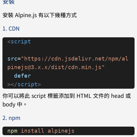
安裝
安裝 Alpine.js 有以下幾種方式
1. CDN
<
script
src
=
"https://cdn.jsdelivr.net/npm/al
pinejs@3.x.x/dist/cdn.min.js"
  defer
></
script
>
你可以將此 script 標籤添加到 HTML 文件的 head 或
body 中。
2. npm
npm
 install
 alpinejs