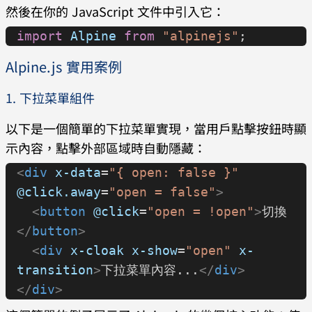
然後在你的 JavaScript 文件中引入它：
import
 Alpine
 from
 "alpinejs"
;
Alpine.js 實用案例
1. 下拉菜單組件
以下是一個簡單的下拉菜單實現，當用戶點擊按鈕時顯
示內容，點擊外部區域時自動隱藏：
<
div
 x-data
=
"{ open: false }"
@click.away
=
"open = false"
>
  <
button
 @click
=
"open = !open"
>
切換
</
button
>
  <
div
 x-cloak
 x-show
=
"open"
 x-
transition
>
下拉菜單內容...
</
div
>
</
div
>