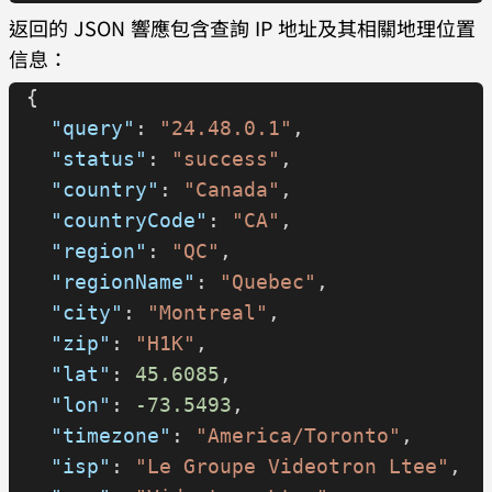
返回的 JSON 響應包含查詢 IP 地址及其相關地理位置
信息：
{
  "query"
: 
"24.48.0.1"
,
  "status"
: 
"success"
,
  "country"
: 
"Canada"
,
  "countryCode"
: 
"CA"
,
  "region"
: 
"QC"
,
  "regionName"
: 
"Quebec"
,
  "city"
: 
"Montreal"
,
  "zip"
: 
"H1K"
,
  "lat"
: 
45.6085
,
  "lon"
: 
-73.5493
,
  "timezone"
: 
"America/Toronto"
,
  "isp"
: 
"Le Groupe Videotron Ltee"
,