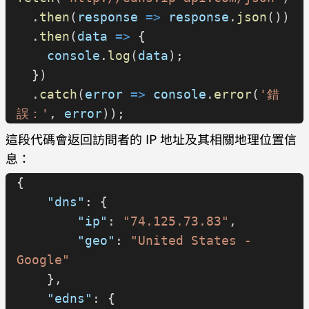
  .
then
(
response
 =>
 response
.
json
())
  .
then
(
data
 =>
 {
    console
.
log
(
data
);
  })
  .
catch
(
error
 =>
 console
.
error
(
'錯
誤：'
, 
error
));
這段代碼會返回訪問者的 IP 地址及其相關地理位置信
息：
{
    "dns"
: {
        "ip"
: 
"74.125.73.83"
,
        "geo"
: 
"United States - 
Google"
    },
    "edns"
: {