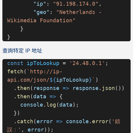
        "ip"
: 
"91.198.174.0"
,
        "geo"
: 
"Netherlands - 
Wikimedia Foundation"
    }
}
查詢特定 IP 地址
const
 ipToLookup
 = 
'24.48.0.1'
;
fetch
(
`http://ip-
api.com/json/
${
ipToLookup
}
`
)
  .
then
(
response
 =>
 response
.
json
())
  .
then
(
data
 =>
 {
    console
.
log
(
data
);
  })
  .
catch
(
error
 =>
 console
.
error
(
'錯
誤：'
, 
error
));