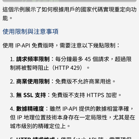
    // 重定向邏輯
這個示例展示了如何根據用戶的國家代碼實現重定向功
    if
(
response
.
countryCode
 == 
"US"
) 
能。
{
使用限制與注意事項
window
.
location
.
replace
(
"https://goo
gle.com/"
);
使用 IP-API 免費版時，需要注意以下幾點限制：
    }
請求頻率限制
：每分鐘最多 45 個請求，超過限
制將被暫時阻止（HTTP 429）。
    if
(
response
.
countryCode
 == 
"CA"
) 
{
商業使用限制
：免費版不允許商業用途。
無 SSL 支持
：免費版不支持 HTTPS 加密。
window
.
location
.
replace
(
"https://goo
gle.ca/"
);
數據精確度
：雖然 IP-API 提供的數據相當準確，
    }
但 IP 地理位置技術本身存在一定局限性，尤其是在
  })
城市級別的精確定位上。
  .
catch
(
error
 =>
 console
.
error
(
'錯