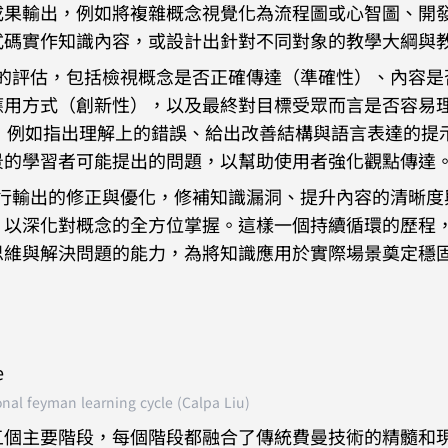
成果輸出，例如將複雜概念視覺化為流程圖或心智圖、開
式碼實作知識內容，或設計出針對不同對象的教學大綱與
面向的評估，包括檢視概念是否正確傳達（準確性）、內容是
應用方式（創新性），以及最終對目標受眾而言是否容易
議，例如指出理解上的錯誤、給出改善結構與語言表達的提
景的學習者可能提出的問題，以幫助使用者強化觀點傳達
題進行輸出的修正與優化，修補知識漏洞、提升內容的清晰度
，以深化對概念的全方位掌握。這樣一個持續循環的歷程
思維與解決問題的能力，為將知識應用於實際場景奠定穩
onal feyman learning cycle (Calpa Liu)
個主要階段，每個階段都融合了傳統費曼技術的精髓和現代