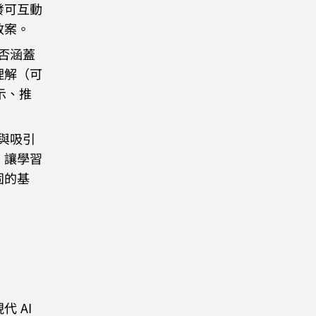
發可互動
教案。
否涵蓋
理解（可
示、推
。
與吸引
，讓學習
固的基
 AI