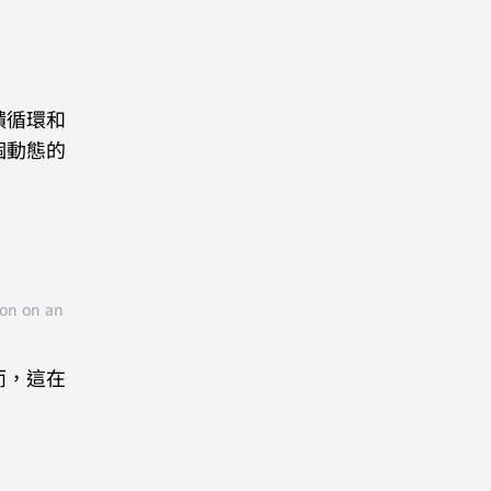
饋循環和
個動態的
con on an
而，這在