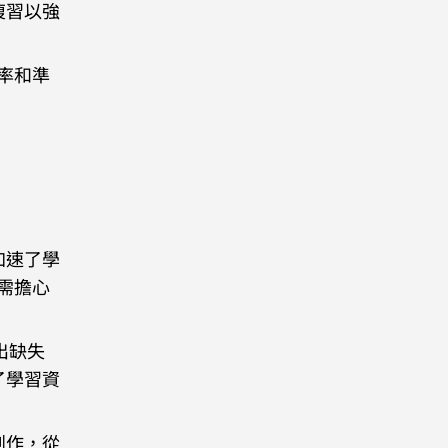
複習以強
率和準
加速了學
需擔心
出缺失
了學習資
創作，從