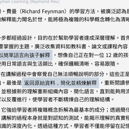
yman Learning (Raymond Hou)
曼（Richard Feynman）的學習方法，被廣泛認為
的解釋能力聞名於世，能將極為複雜的科學概念轉化為清
。
一步都經過設計，目的在於幫助學習者達成深層理解。首
要掌握的主題，廣泛收集資料如教科書、論文或課程內容
，想像自己正在對一位 12 歲的
以簡單語言向孩子解釋
使用日常語言與生活類比，確保邏輯清晰、容易跟隨。
者在講解過程中會察覺自己無法順暢說明的部分，這些正
強。最後是
，重新閱讀
返回原始資料，簡化並精煉解釋
，並根據新的理解重新組織內容、簡化語言，直到能夠用
可以反覆進行，使學習者不斷精煉自己的理解結構。
：它強迫學習者將複雜概念拆解為最基本的成分；透過簡
；講解的過程本身就是對認知的測試，能揭示理解的真實
知識的深度內化。透過這種方式，學習者不僅能停留在記