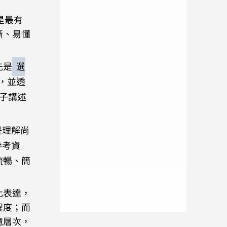
是最有
晰、易懂
先是
選
，並透
孩子講述
是理解尚
參考資
流暢、簡
化表達，
程度；而
憶層次，