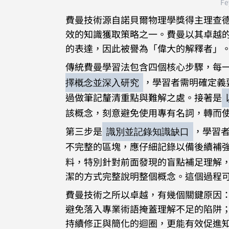
Fe
費曼技術源自諾貝爾物理學獎得主理查德·費
效的知識獲取策略之一。費曼以其卓越
的表達，因此被譽為「偉大的解釋者」
傳統費曼學習法包含四個核心步驟，每
，學習者需明確定義
擇概念並深入研究
過做筆記釐清重點與難解之處。接著是
該概念，刻意避免使用專有名詞，轉而
第三步是
，學習
識別並記錄知識缺口
不完整的區塊，應仔細記錄以備後續補
料，特別針對前面發現的盲點補足理解
潔的方式完整說明整個概念。這個過程
費曼技術之所以卓越，有幾個關鍵原因
避免落入專業術語掩蓋理解不足的陷阱
持續修正與簡化的迴圈，更能有效促進