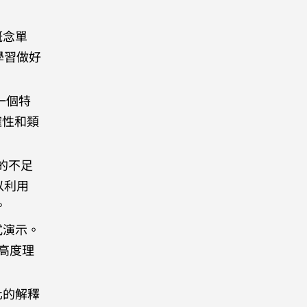
概念單
學習做好
一個特
確性和類
的不足
以利用
。
式演示。
高度理
化的解釋