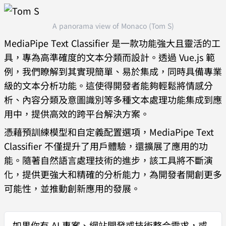
classificationResult
.
classifications
A panorama view of Monaco (Tom S)
.
forEach
((
classification
) 
=>
MediaPipe Text Classifier 是一款功能強大且靈活的工
classification
.
categories
.
forEach
((
c
具，專為高準確度的文本分類而設計。透過 Vue.js 範
ategory
) 
=>
 {
例，我們瞭解到其實現簡單、易於集成，同時具備專業
            if
級的文本分析功能。這使得開發者能夠輕鬆將情感分
(
category
.
categoryName
 === 
析、內容分類及意圖識別等多種文本處理功能集成到應
"positive"
) {
用中，提供高效的跨平台解決方案。
                positiveScore
.
value
憑藉預訓練模型和自定義配置選項，MediaPipe Text
= 
Number
(
category
.
score
.
toFixed
(
2
));
Classifier 不僅提升了用戶體驗，還擴展了應用的功
            } 
else
 if
能。隨著自然語言處理技術的進步，該工具將不斷演
(
category
.
categoryName
 === 
化，提供更強大和精確的分析能力，為開發者開創更多
"negative"
) {
可能性，並推動創新應用的發展。
                negativeScore
.
value
= 
Number
(
category
.
score
.
toFixed
(
2
));
如果你有
AI 專案、網站開發或技術整合需求
，或
            }