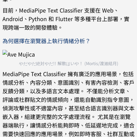
目前，MediaPipe Text Classifier 支援在 Web、
Android、Python 和 Flutter 等多種平台上部署，實
現跨端一致的開發體驗。
為何選擇在瀏覽器上執行情緒分析？
やだやだ絶対やだ!! 解散はいや！ (Mortis/渡瀨結月)
MediaPipe Text Classifier 擁有廣泛的應用場景，包括
情感分析、內容分類、意圖識別、有害內容檢測、客戶
反饋分類，以及多語言文本處理。 不僅能分析文章、
評論或社群貼文的情感傾向，還能自動識別指令意圖，
偵測攻擊性或不適當內容，甚至結合語言識別器與文本
嵌入器，組建更完整的文字處理流程。 尤其是在瀏覽
器端執行，讓情感分析能夠即時、低延遲地完成，適合
需要快速回應的應用場景，例如即時客服、社群互動或