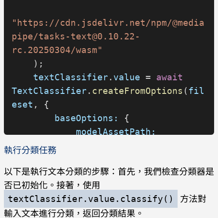
"https://cdn.jsdelivr.net/npm/@media
pipe/tasks-text@0.10.22-
rc.20250304/wasm"
    );
    textClassifier
.
value
 = 
await
TextClassifier
.
createFromOptions
(
fil
eset
, {
        baseOptions:
 {
            modelAssetPath:
執行分類任務
"https://storage.googleapis.com/medi
以下是執行文本分類的步驟：首先，我們檢查分類器是
apipe-
否已初始化。接著，使用
tasks/text_classifier/bert_text_clas
方法對
textClassifier.value.classify()
sifier.tflite"
,
輸入文本進行分類，返回分類結果。
        },