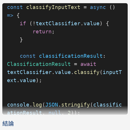
        maxResults:
 3
,
const
 classifyInputText
 = 
async
 () 
    });
=>
 {
    isWASMReady
.
value
 = 
true
;
    if
 (!
textClassifier
.
value
) {
};
        return
;
    }
    const
 classificationResult
: 
ClassificationResult
 = 
await
textClassifier
.
value
.
classify
(
inputT
ext
.
value
);
console
.
log
(
JSON
.
stringify
(
classific
ationResult
, 
null
, 
2
));
結論