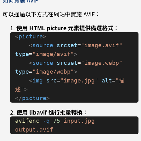
如何實施 AVIF
可以通過以下方式在網站中實施 AVIF：
使用 HTML picture 元素提供備選格式
：
<
picture
>
    <
source
 srcset
=
"image.avif"
type
=
"image/avif"
>
    <
source
 srcset
=
"image.webp"
type
=
"image/webp"
>
    <
img
 src
=
"image.jpg"
 alt
=
"描
述"
>
</
picture
>
使用 libavif 進行批量轉換
：
avifenc
 -q
 75
 input.jpg
output.avif