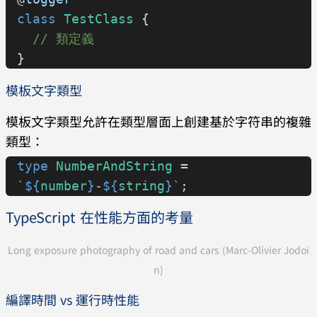
class
 TestClass
 {
  // 類定義
}
模板文字類型
模板文字類型允許在類型層面上創建基於字符串的複雜
類型：
type
 NumberAndString
 = 
`
${
number
}
-
${
string
}
`
;
TypeScript 在性能方面的考量
Long exposure photography of road and cars (Marc-Olivier Jodoi
n)
編譯時間 vs 運行時性能