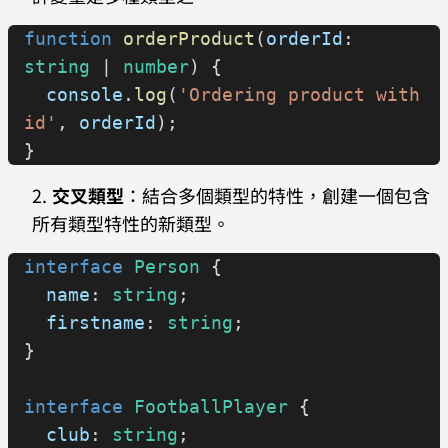
function
 orderProduct
(
orderId
: 
string
 | 
number
) {
  console
.
log
(
'Ordering product with 
id'
, 
orderId
);
}
交叉類型
：結合多個類型的特性，創建一個包含
所有類型特性的新類型。
interface
 Person
 {
  name
: 
string
;
  firstname
: 
string
;
}
interface
 FootballPlayer
 {
  club
: 
string
;