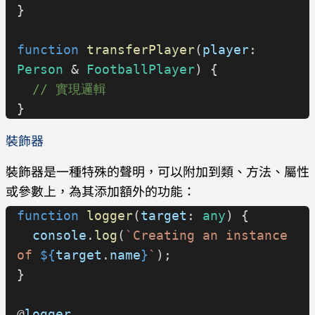
}
function
 transferPlayer
(
player
: 
Person
 & 
FootballPlayer
) {
  // 實現邏輯
}
裝飾器
裝飾器是一種特殊的聲明，可以附加到類、方法、屬性
或參數上，為其添加額外的功能：
function
 logger
(
target
: 
any
) {
  console
.
log
(
`Creating an instance 
of 
${
target
.
name
}
`
);
}
@
logger