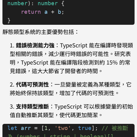
number
): 
number
 {
    return
 a
 + 
b
;
}
靜態類型系統的主要優勢包括：
錯誤檢測能力強
：TypeScript 能在編譯時發現類
型相關的錯誤，減少運行時錯誤的可能性。研究表
明，TypeScript 能在編譯階段檢測到約 15% 的常
見錯誤，這大大節省了開發者的時間。
代碼可預測性
：一旦變量被定義為某種類型，它
將始終保持該類型，增加了代碼的可預測性。
支持類型推斷
：TypeScript 可以根據變量的初始
值自動推斷其類型，使代碼更加簡潔。
let
 arr
 = [
1
, 
'two'
, 
true
]; 
// 被推斷
為 (number | string | boolean)[]