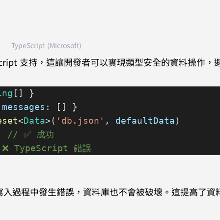
TypeScript (Microsoft)
peScript 支持，這讓開發者可以實現類型安全的資料操作
ing
[] }
 
messages:
 [] }
eset
<
Data
>(
'db.json'
, 
defaultData
)
) 
// ✅ 成功
 ❌ TypeScript 錯誤
使在寫入過程中發生錯誤，資料庫也不會被破壞。這提高了資