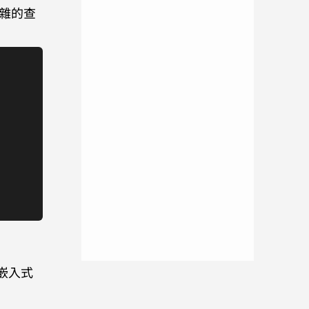
複雜的查
嵌入式