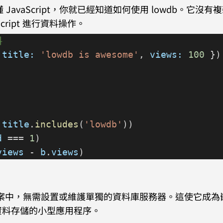
JavaScript，你就已經知道如何使用 lowdb。它沒有
cript 進行資料操作。
料
 
title:
 'lowdb is awesome'
, 
views:
 100
 })
.
title
.
includes
(
'lowdb'
))
d
 === 
1
)
views
 - 
b
.
views
)
N 檔案中，無需設置或維護單獨的資料庫服務器。這使它成為
資料存儲的小型應用程序。