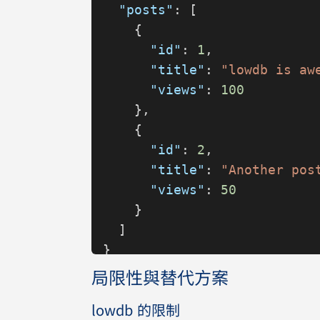
  // 添加資料
  "posts"
: [
  db
.
data
.
posts
.
push
({ 
id:
 
    {
      "id"
: 
1
,
  // 保存更改
      "title"
: 
"lowdb is aw
  await
 db
.
write
();
      "views"
: 
100
    },
  // 或者使用 update 方法一步
    {
  await
 db
.
update
(({ 
posts
 
      "id"
: 
2
,
    posts
.
push
({
      "title"
: 
"Another pos
      id:
 2
,
      "views"
: 
50
      title:
 "Another post"
    }
      views:
 50
,
  ]
    })
}
  );
局限性與替代方案
  // 查詢資料
lowdb 的限制