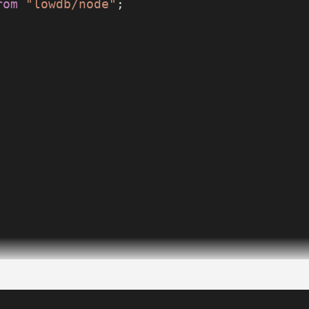
rom
 "lowdb/node"
;
Preset
<
DB
>(
"db.json"
, { 
posts:
 [] });