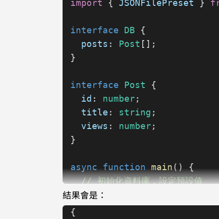
import
 { 
JSONFilePreset
 } 
f
interface
 DB
 {
  posts
: 
Post
[];
}
interface
 Post
 {
  id
: 
number
;
  title
: 
string
;
  views
: 
number
;
}
async
 function
 main
() {
  // 初始化資料庫，設定預設值
結果會是：
  const
 db
 = 
await
 JSONFile
{