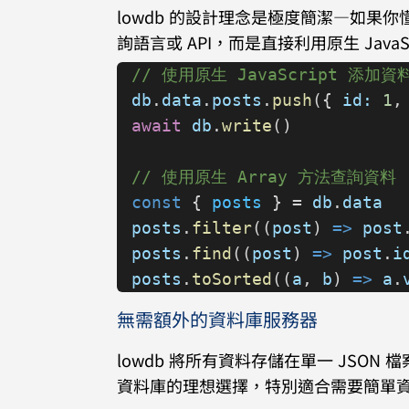
lowdb 的設計理念是極度簡潔—如果你懂 
詢語言或 API，而是直接利用原生 JavaS
// 使用原生 JavaScript 添加資
db
.
data
.
posts
.
push
({ 
id:
 1
,
await
 db
.
write
()
// 使用原生 Array 方法查詢資料
const
 { 
posts
 } = 
db
.
data
posts
.
filter
((
post
) 
=>
 post
posts
.
find
((
post
) 
=>
 post
.
i
posts
.
toSorted
((
a
, 
b
) 
=>
 a
.
無需額外的資料庫服務器
lowdb 將所有資料存儲在單一 JSO
資料庫的理想選擇，特別適合需要簡單