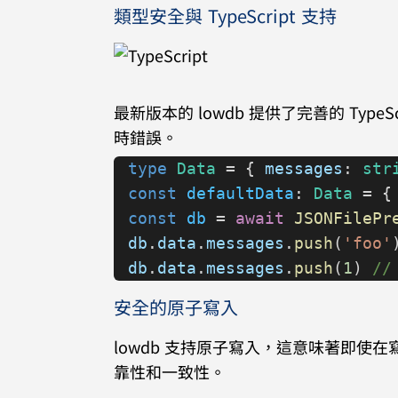
類型安全與 TypeScript 支持
最新版本的 lowdb 提供了完善的 Ty
時錯誤。
type
 Data
 = { 
messages
: 
str
const
 defaultData
: 
Data
 = {
const
 db
 = 
await
 JSONFilePr
db
.
data
.
messages
.
push
(
'foo'
db
.
data
.
messages
.
push
(
1
) 
//
安全的原子寫入
lowdb 支持原子寫入，這意味著即
靠性和一致性。