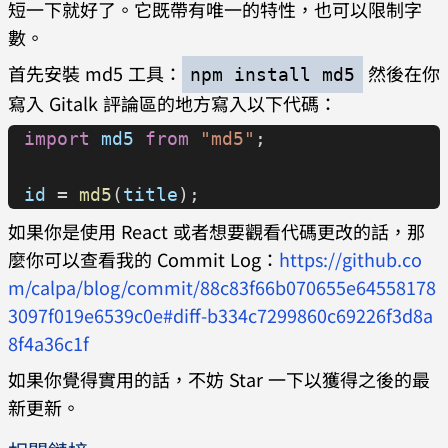
短一下就好了。它既帶有唯一的特性，也可以限制字
數。
首先安裝 md5 工具：
然後在你
npm install md5
寫入 Gitalk 評論區的地方寫入以下代碼：
import
 md5
 from
 "md5"
;
id
 = 
md5
(
title
);
如果你是使用 React 或者想要觀看代碼更改的話，那
麼你可以查看我的 Commit Log：
https://github.co
m/calpa/blog/commit/88c83f66b070655e64558178
3097f019e6539c0e#diff-b334c7299860c69226f3d8a
8f4a36c1f
如果你覺得實用的話，不妨 Star 一下以獲得之後的最
新更新。