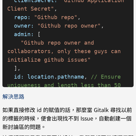
  clientSecret:
 "Github Application 
Client Secret"
,
  repo:
 "Github repo"
,
  owner:
 "Github repo owner"
,
  admin:
 [
    "Github repo owner and 
collaborators, only these guys can 
initialize github issues"
  ],
  id:
 location
.
pathname
, 
// Ensure 
uniqueness and length less than 50
  distractionFreeMode:
 false
 // 
解決思路
Facebook-like distraction free mode
如果直接修改 id 的賦值的話，那麼當 Gitalk 尋找以前
});
的標籤的時候，便會出現找不到 Issue，自動創建一個
新討論區的問題。